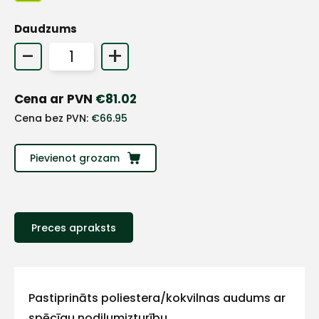
Daudzums
-
+
Cena ar PVN
€
81.02
Cena bez PVN:
€
66.95
Pievienot grozam
+
Preces apraksts
Sazinies
Pastiprināts poliestera/kokvilnas audums ar
spēcīgu nodilumizturību.