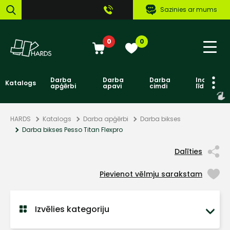
Sazinies ar mums
0
0
Darba
Darba
Darba
Individuāl
Katalogs
apģērbi
apavi
cimdi
līdzekļi
HARDS
Katalogs
Darba apģērbi
Darba bikses
Darba bikses Pesso Titan Flexpro
Dalīties
Pievienot vēlmju sarakstam
Izvēlies kategoriju