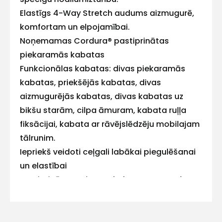
ar
Elastīgs 4-Way Stretch audums aizmugurē,
mums!
komfortam un elpojamībai.
Noņemamas Cordura® pastiprinātas
Atbildēsim
pēc
piekaramās kabatas
iespējas
ātrāk
Funkcionālas kabatas: divas piekaramās
kabatas, priekšējās kabatas, divas
Vārds
aizmugurējās kabatas, divas kabatas uz
bikšu starām, cilpa āmuram, kabata ruļļa
fiksācijai, kabata ar rāvējslēdzēju mobilajam
tālrunim.
E-pasts
Iepriekš veidoti ceļgali labākai piegulēšanai
un elastībai
Pastiprinātas ceļsargu kabatas no Cordura®
labākai izturībai.
Kontakttālrunis
Bikšu staru apakšmalu var pagarināt par 5
cm. \