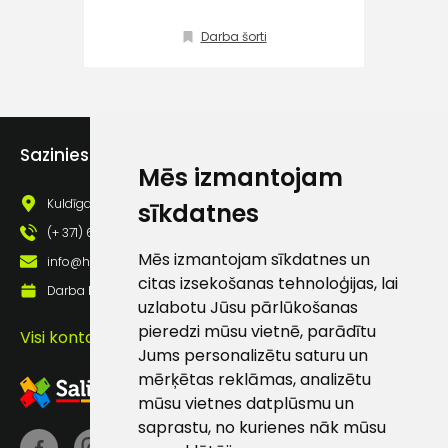
Klientu
Darba šorti
atbalsts
Darbdienās:
8:00 – 17:00
Sazinies ar mums
(+371) 63 881
Mēs izmantojam
186
Kuldīgas iela 69a, Saldus, Saldus nov., LV - 3801
sīkdatnes
info@hards.lv
(+ 371) 63 881 186
Mēs izmantojam sīkdatnes un
info@hards.lv
citas izsekošanas tehnoloģijas, lai
Darba laiks: Darbadienās: 8:00 - 17:00
uzlabotu Jūsu pārlūkošanas
pieredzi mūsu vietnē, parādītu
Visi kontakti
Jums personalizētu saturu un
mērķētas reklāmas, analizētu
mūsu vietnes datplūsmu un
saprastu, no kurienes nāk mūsu