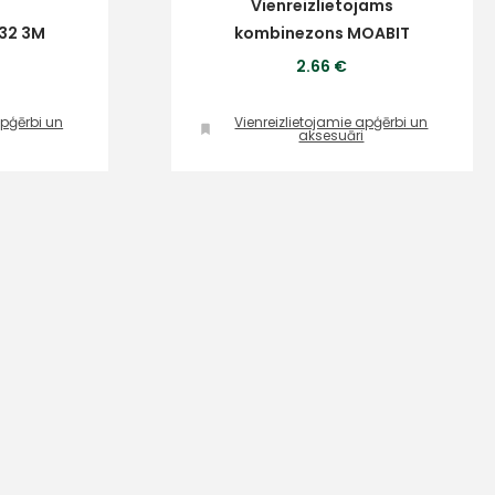
Vienreizlietojams
ta veikala
532 3M
kombinezons MOABIT
un
privātuma politikai
2.66 €
s un īpašos piedāvājumus e-
apģērbi un
Vienreizlietojamie apģērbi un
aksesuāri