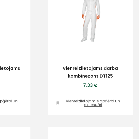
lietojams
Vienreizlietojams darba
kombinezons DT125
7.33 €
apģērbi un
Vienreizlietojamie apģērbi un
aksesuāri