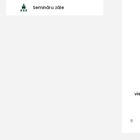
Semināru zāle
vi