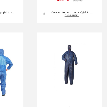
0.13 €
apģērbi un
Vienreizlietojamie apģērbi un
aksesuāri
s
Kontakttālrunis