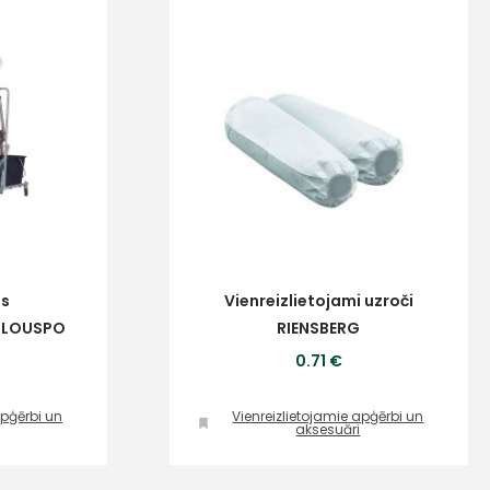
ts
Vienreizlietojami uzroči
 BLOUSPO
RIENSBERG
0.71 €
apģērbi un
Vienreizlietojamie apģērbi un
aksesuāri