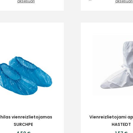
aksesuāri
aksesuāri
+
Sazinies
ar
hilas vienreizlietojamas
Vienreizlietojami a
SURCHPE
HASTEDT