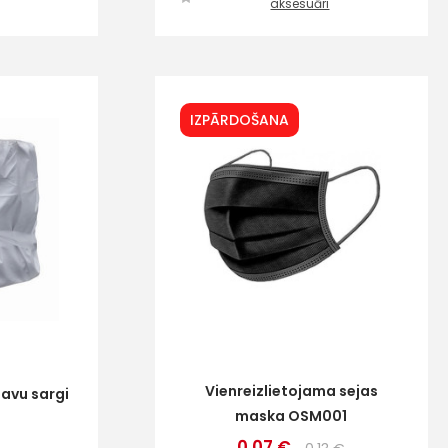
aksesuāri
IZPĀRDOŠANA
Vienreizlietojama sejas
pavu sargi
maska OSM001
0.07 €