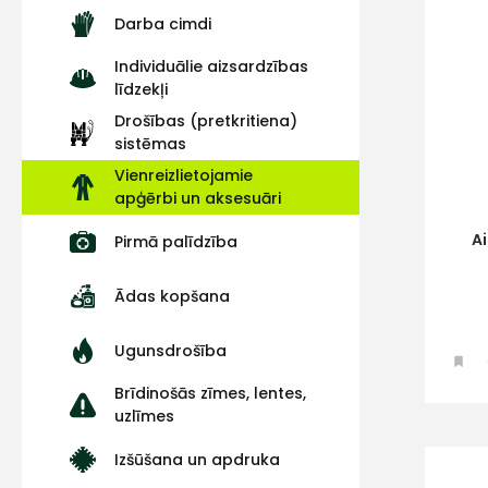
Darba cimdi
Individuālie aizsardzības
līdzekļi
Drošības (pretkritiena)
sistēmas
Vienreizlietojamie
apģērbi un aksesuāri
A
Pirmā palīdzība
Ādas kopšana
Ugunsdrošība
Brīdinošās zīmes, lentes,
uzlīmes
Izšūšana un apdruka