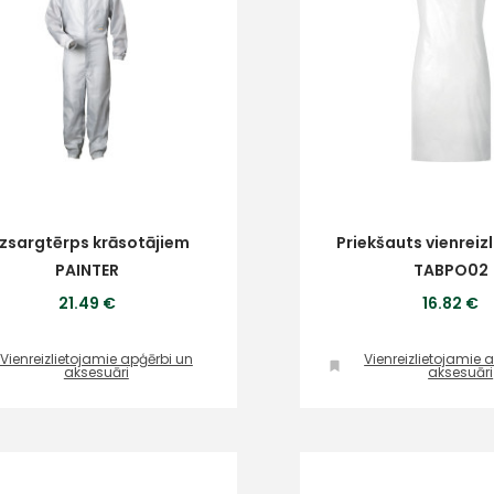
izsargtērps krāsotājiem
Priekšauts vienreiz
PAINTER
TABPO02
21.49 €
16.82 €
Vienreizlietojamie apģērbi un
Vienreizlietojamie 
aksesuāri
aksesuāri