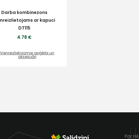
Darba kombinezons
enreizlietojams ar kapuci
DT115
4.78 €
Vienreizlietojamie apģērbi un
aksesuāri
Par H