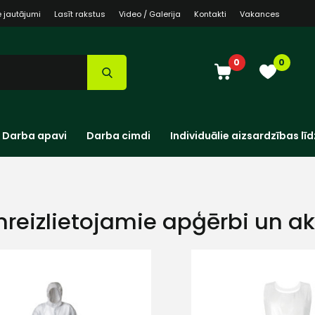
e jautājumi
Lasīt rakstus
Video / Galerija
Kontakti
Vakances
0
0
Darba apavi
Darba cimdi
Individuālie aizsardzības līd
nreizlietojamie apģērbi un a