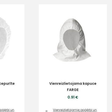
cepurīte
Vienreizlietojama kapuce
FARGE
0.91 €
apģērbi un
Vienreizlietojamie apģērbi un