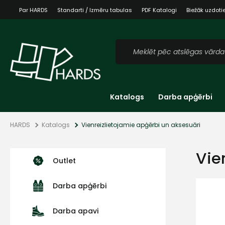
Par HARDS
Standarti / Izmēru tabulas
PDF Katalogi
Biežāk uzdoti
Katalogs
Darba apģērbi
HARDS
Katalogs
Vienreizlietojamie apģērbi un aksesuāri
Vie
Outlet
Darba apģērbi
Darba apavi