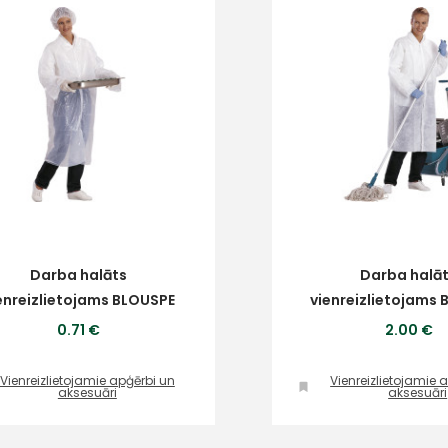
Darba halāts
Darba halā
enreizlietojams BLOUSPE
vienreizlietojams
0.71 €
2.00 €
Vienreizlietojamie apģērbi un
Vienreizlietojamie 
aksesuāri
aksesuāri