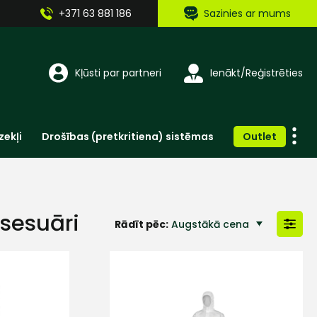
+371 63 881 186
Sazinies ar mums
Kļūsti par partneri
Ienākt/Reģistrēties
zekļi
Drošības (pretkritiena) sistēmas
Outlet
Vienreizlietojamie apģērbi un aksesuāri
Brīdinošās zīmes, lentes, uzlīmes
ksesuāri
Rādīt pēc:
Augstākā cena
Zemākā cena