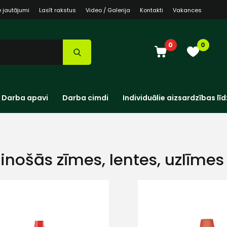
e jautājumi
Lasīt rakstus
Video / Galerija
Kontakti
Vakances
0
0
Darba apavi
Darba cimdi
Individuālie aizsardzības līd
dinošās zīmes, lentes, uzlīmes