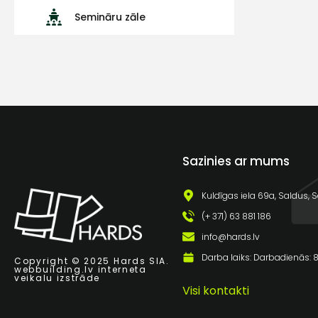
Semināru zāle
Sazinies ar mums
Kuldīgas iela 69a, Saldus, S
(+ 371) 63 881 186
info@hards.lv
Darba laiks: Darbadienās: 8:
Copyright © 2025 Hards SIA.
webbuilding.lv
interneta
veikalu izstrāde
Visi kontakti