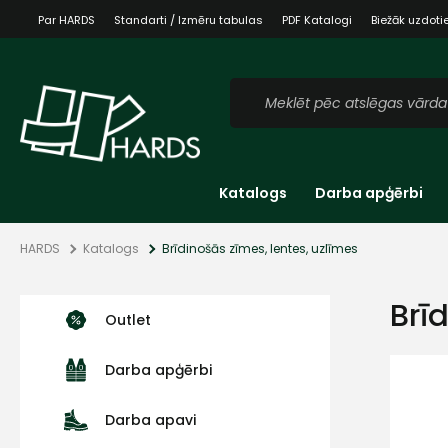
Par HARDS
Standarti / Izmēru tabulas
PDF Katalogi
Biežāk uzdoti
Katalogs
Darba apģērbi
HARDS
Katalogs
Brīdinošās zīmes, lentes, uzlīmes
Brī
Outlet
Darba apģērbi
Darba apavi