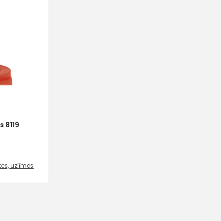
s 8119
tes, uzlīmes