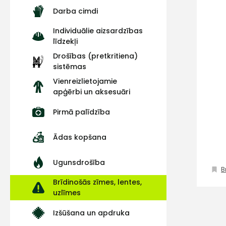
Darba cimdi
Individuālie aizsardzības
līdzekļi
Drošības (pretkritiena)
sistēmas
Vienreizlietojamie
apģērbi un aksesuāri
Pirmā palīdzība
Ādas kopšana
Ugunsdrošība
B
Brīdinošās zīmes, lentes,
uzlīmes
Izšūšana un apdruka