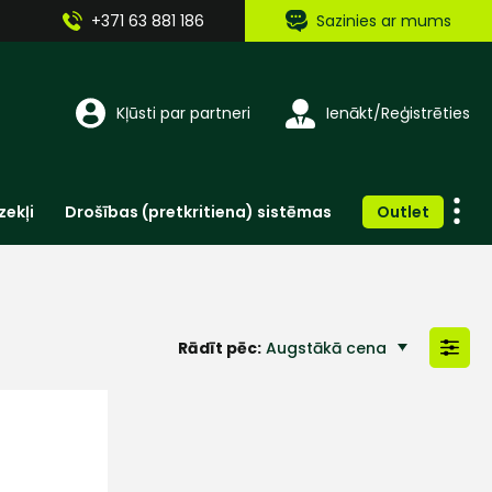
+371 63 881 186
Sazinies ar mums
Kļūsti par partneri
Ienākt/Reģistrēties
zekļi
Drošības (pretkritiena) sistēmas
Outlet
Vienreizlietojamie apģērbi un aksesuāri
Brīdinošās zīmes, lentes, uzlīmes
Rādīt pēc:
Augstākā cena
Zemākā cena