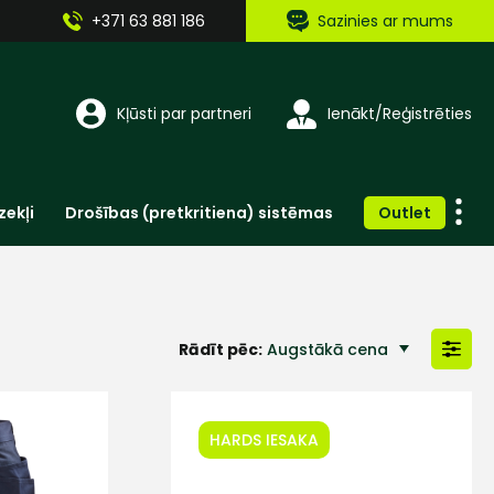
+371 63 881 186
Sazinies ar mums
Kļūsti par partneri
Ienākt/Reģistrēties
zekļi
Drošības (pretkritiena) sistēmas
Outlet
Vienreizlietojamie apģērbi un aksesuāri
Brīdinošās zīmes, lentes, uzlīmes
Rādīt pēc:
Augstākā cena
Zemākā cena
HARDS IESAKA