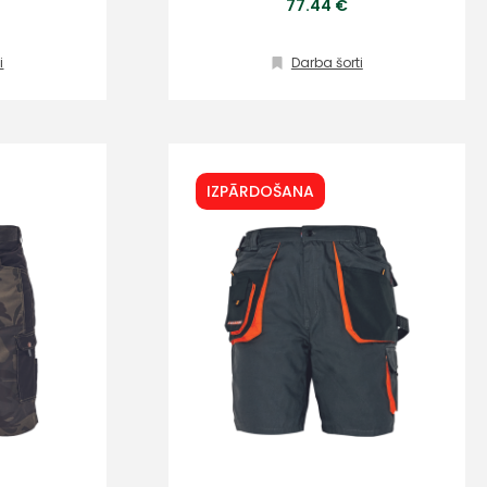
77.44 €
i
Darba šorti
IZPĀRDOŠANA
s
Kontakttālrunis