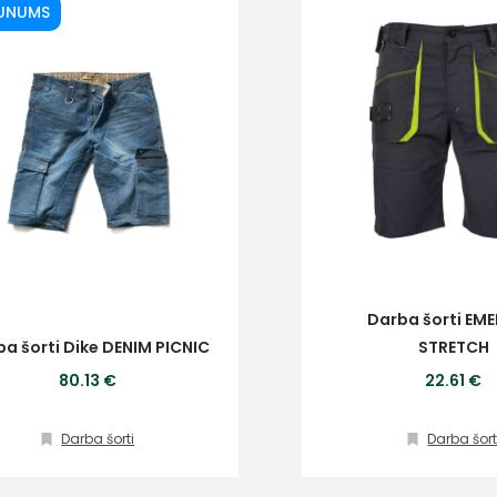
UNUMS
Darba šorti EM
a šorti Dike DENIM PICNIC
STRETCH
80.13 €
22.61 €
Darba šorti
Darba šort