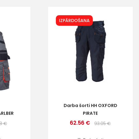
IZPĀRDOŠANA
Darba šorti HH OXFORD
ARLBER
PIRATE
62.56 €
28 €
93.05 €