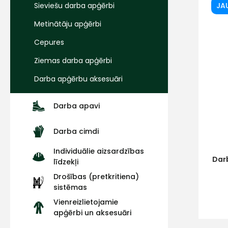
Sieviešu darba apģērbi
JA
Metinātāju apģērbi
Cepures
Ziemas darba apģērbi
Darba apģērbu aksesuāri
Darba apavi
Darba cimdi
Individuālie aizsardzības
Darb
līdzekļi
Drošības (pretkritiena)
sistēmas
Vienreizlietojamie
apģērbi un aksesuāri