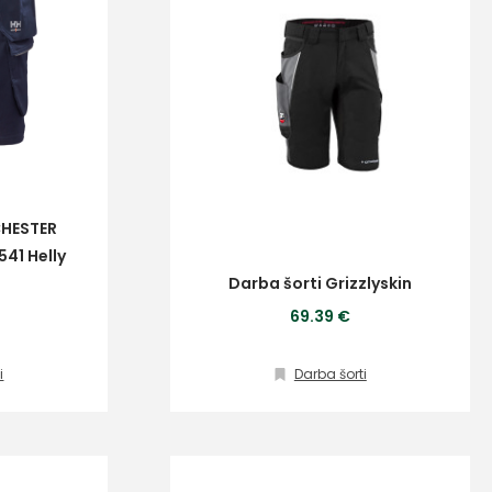
CHESTER
41 Helly
Darba šorti Grizzlyskin
69.39 €
i
Darba šorti