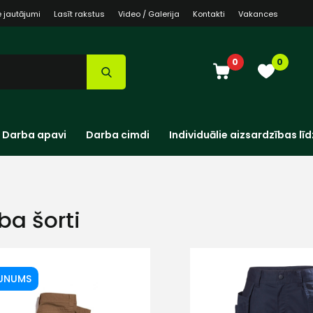
e jautājumi
Lasīt rakstus
Video / Galerija
Kontakti
Vakances
0
0
Darba apavi
Darba cimdi
Individuālie aizsardzības līd
ba šorti
UNUMS