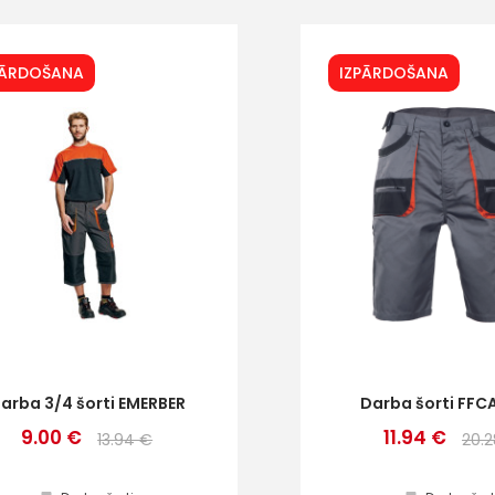
PĀRDOŠANA
IZPĀRDOŠANA
arba 3/4 šorti EMERBER
Darba šorti FFC
9.00 €
11.94 €
13.94 €
20.