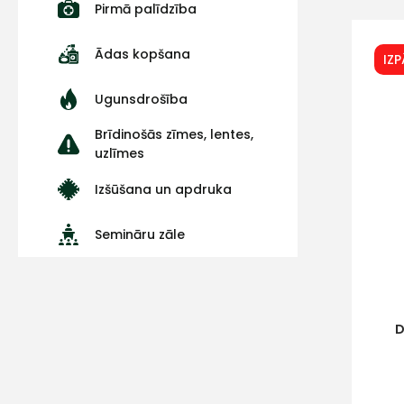
Pirmā palīdzība
Ādas kopšana
IZ
Ugunsdrošība
Brīdinošās zīmes, lentes,
uzlīmes
Izšūšana un apdruka
Semināru zāle
D