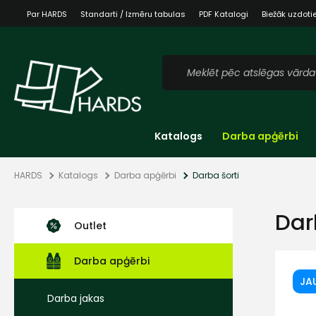
Par HARDS
Standarti / Izmēru tabulas
PDF Katalogi
Biežāk uzdoti
Katalogs
Darba apģērbi
HARDS
Katalogs
Darba apģērbi
Darba šorti
Dar
Outlet
Darba apģērbi
JA
Darba jakas