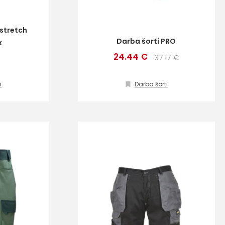
stretch
Darba šorti PRO
x
24.44 €
37.17 €
i
Darba šorti