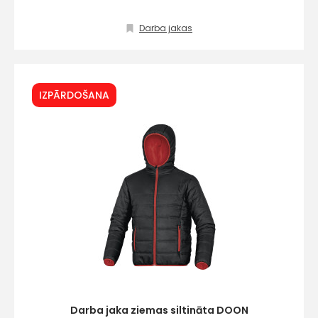
Piekrītu SIA Hards interne
Darba jakas
lietošanas noteikumiem
Piekrītu saņemt jaunumu
pastā
IZPĀRDOŠANA
Sūtīt ziņojumu
Klientu
atbalsts
Darbdienās:
8:00 – 17:00
(+371) 63 881
186
Darba jaka ziemas siltināta DOON