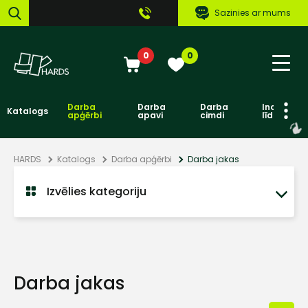
Sazinies ar mums
0
0
Darba
Darba
Darba
Individuāl
Katalogs
apģērbi
apavi
cimdi
līdzekļi
HARDS
Katalogs
Darba apģērbi
Darba jakas
Izvēlies kategoriju
Darba jakas