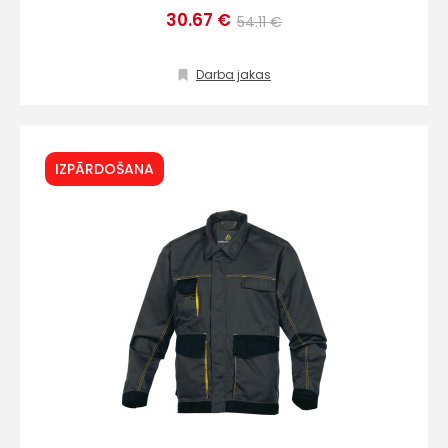
info@hards.lv
30.67 €
54.11 €
Darba jakas
IZPĀRDOŠANA