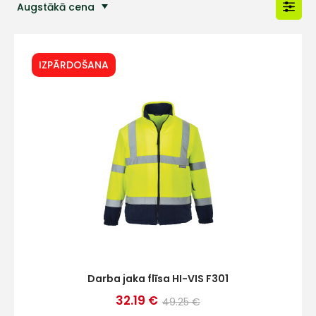
Augstākā cena
Populārākās preces
IZPĀRDOŠANA
Darba jaka flīsa HI-VIS F301
32.19 €
49.25 €