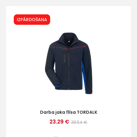
IZPĀRDOŠANA
+
Sazinies
ar
mums!
Atbildēsim
pēc
iespējas
ātrāk
Darba jaka flīsa TORDALK
23.29 €
38.54 €
Vārds