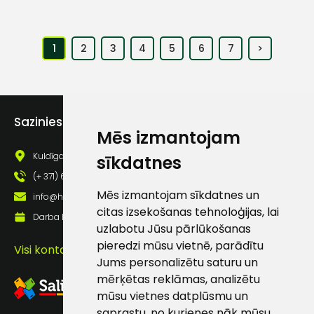
1
2
3
4
5
6
7
>
Sazinies ar mums
Mēs izmantojam
Kuldīgas iela 69a, Saldus, Saldus nov., LV - 3801
sīkdatnes
(+ 371) 63 881 186
Mēs izmantojam sīkdatnes un
info@hards.lv
citas izsekošanas tehnoloģijas, lai
Darba laiks: Darbadienās: 8:00 - 17:00
uzlabotu Jūsu pārlūkošanas
pieredzi mūsu vietnē, parādītu
Visi kontakti
Jums personalizētu saturu un
mērķētas reklāmas, analizētu
mūsu vietnes datplūsmu un
saprastu, no kurienes nāk mūsu