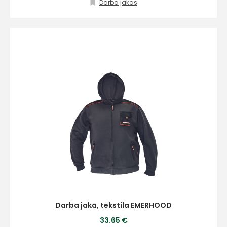
Darba jakas
E-pasts
Kontakttālrunis
Ziņojums
Darba jaka, tekstila EMERHOOD
33.65 €