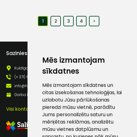
1
2
3
4
>
Sazinies ar mums
Mēs izmantojam
Kuldīgas iela 69a, Saldus, Saldus nov., LV - 3801
sīkdatnes
(+ 371) 63 881 186
Mēs izmantojam sīkdatnes un
info@hards.lv
citas izsekošanas tehnoloģijas, lai
Darba laiks: Darbadienās: 8:00 - 17:00
uzlabotu Jūsu pārlūkošanas
pieredzi mūsu vietnē, parādītu
Visi kontakti
Jums personalizētu saturu un
mērķētas reklāmas, analizētu
mūsu vietnes datplūsmu un
saprastu, no kurienes nāk mūsu