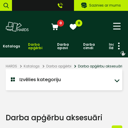
Sazinies ar mums
0
0
Darba
Darba
Darba
Individuāl
Katalogs
apģērbi
apavi
cimdi
līdzekļi
HARDS
Katalogs
Darba apģērbi
Darba apģērbu aksesuāri
Izvēlies kategoriju
Darba apģērbu aksesuāri