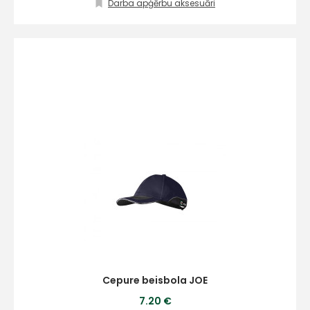
Darba apģērbu aksesuāri
E-pasts
Kontakttālrunis
Ziņojums
Cepure beisbola JOE
7.20 €