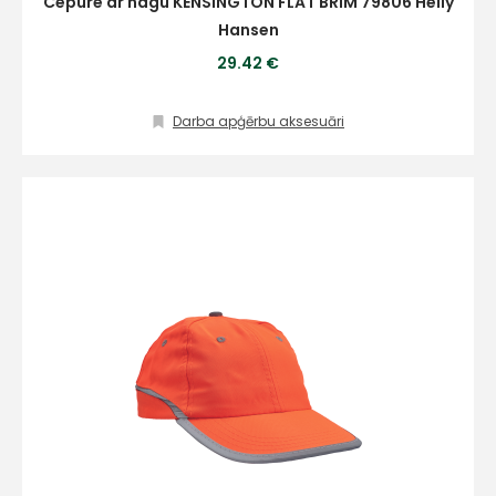
Cepure ar nagu KENSINGTON FLAT BRIM 79806 Helly
Hansen
29.42 €
Darba apģērbu aksesuāri