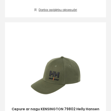
Piekrītu SIA Hards interne
Darba apģērbu aksesuāri
lietošanas noteikumiem
Piekrītu saņemt jaunumu
pastā
Sūtīt ziņojumu
Klientu
atbalsts
Darbdienās:
8:00 – 17:00
(+371) 63 881
186
Cepure ar nagu KENSINGTON 79802 Helly Hansen