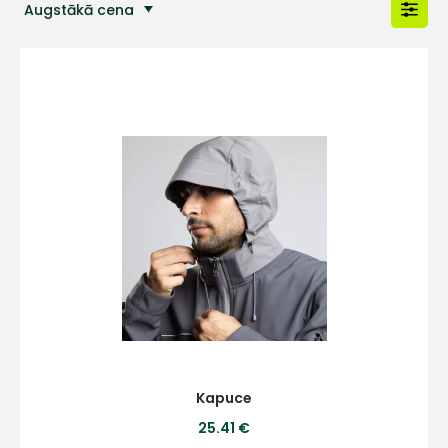
Augstākā cena
Populārākās preces
Kapuce
25.41 €