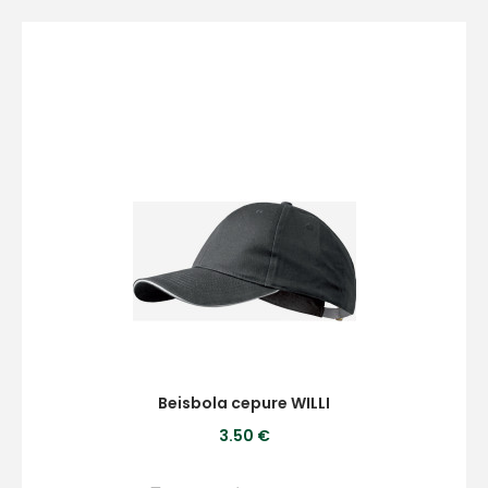
+
Sazinies
ar
mums!
Atbildēsim
pēc
iespējas
ātrāk
Beisbola cepure WILLI
3.50 €
Vārds