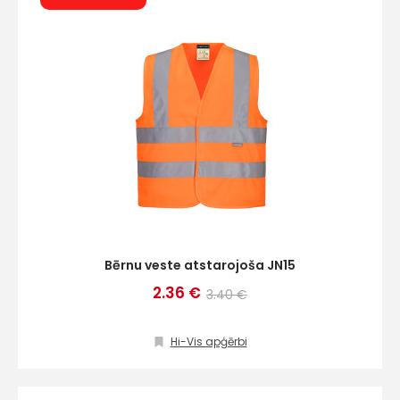
Bērnu veste atstarojoša JN15
2.36 €
3.40 €
Hi-Vis apģērbi