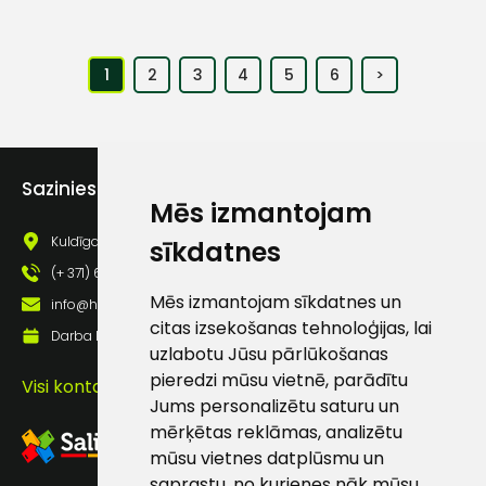
1
2
3
4
5
6
>
Sazinies ar mums
Mēs izmantojam
Kuldīgas iela 69a, Saldus, Saldus nov., LV - 3801
sīkdatnes
(+ 371) 63 881 186
Mēs izmantojam sīkdatnes un
info@hards.lv
citas izsekošanas tehnoloģijas, lai
Darba laiks: Darbadienās: 8:00 - 17:00
uzlabotu Jūsu pārlūkošanas
pieredzi mūsu vietnē, parādītu
Visi kontakti
Jums personalizētu saturu un
mērķētas reklāmas, analizētu
mūsu vietnes datplūsmu un
saprastu, no kurienes nāk mūsu