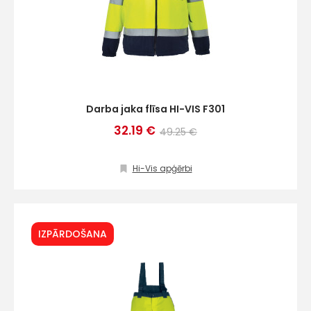
Darba jaka flīsa HI-VIS F301
32.19 €
49.25 €
Hi-Vis apģērbi
IZPĀRDOŠANA