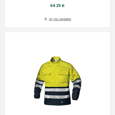
info@hards.lv
64.25 €
Hi-Vis apģērbi