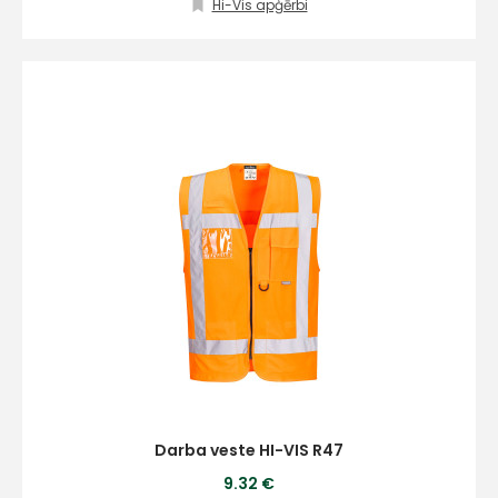
Hi-Vis apģērbi
E-pasts
Kontakttālrunis
Ziņojums
Darba veste HI-VIS R47
9.32 €