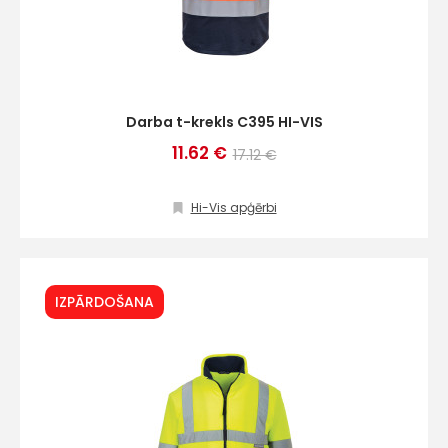
Darba t-krekls C395 HI-VIS
11.62 €
17.12 €
Hi-Vis apģērbi
IZPĀRDOŠANA