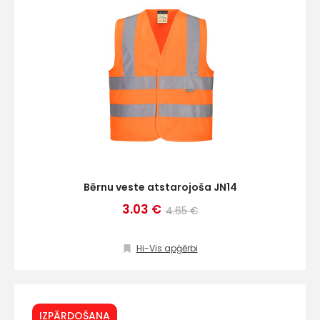
Bērnu veste atstarojoša JN14
3.03 €
4.65 €
Hi-Vis apģērbi
IZPĀRDOŠANA