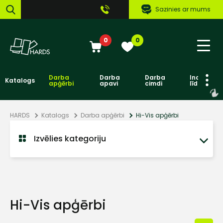
Sazinies ar mums
0
0
Darba
Darba
Darba
Individuāl
Katalogs
apģērbi
apavi
cimdi
līdzekļi
HARDS
Katalogs
Darba apģērbi
Hi-Vis apģērbi
Izvēlies kategoriju
Hi-Vis apģērbi