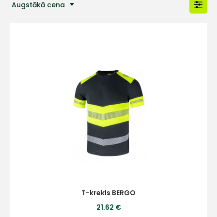
Augstākā cena
Populārākās preces
T-krekls BERGO
21.62 €