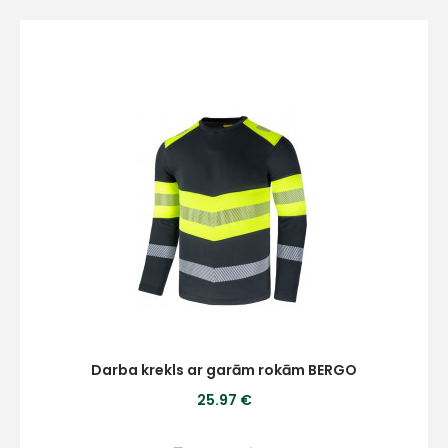
+
Sazinies
ar
mums!
Atbildēsim
pēc
iespējas
ātrāk
Darba krekls ar garām rokām BERGO
25.97 €
Vārds