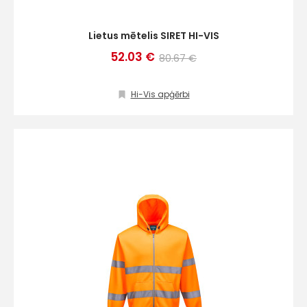
Lietus mētelis SIRET HI-VIS
52.03 €
80.67 €
Hi-Vis apģērbi