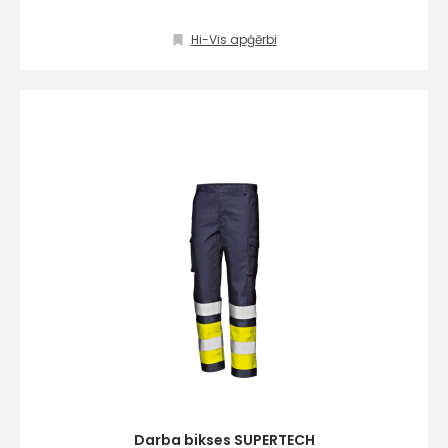
Piekrītu SIA Hards interne
Hi-Vis apģērbi
lietošanas noteikumiem
Piekrītu saņemt jaunumu
pastā
Sūtīt ziņojumu
Klientu
atbalsts
Darbdienās:
8:00 – 17:00
(+371) 63 881
186
Darba bikses SUPERTECH