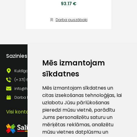
93.17 €
Klientu
atbalsts
Darba puszābaki
Darbdienās:
8:00 – 17:00
Sazinies ar mums
(+371) 63 881
Mēs izmantojam
186
Kuldīgas iela 69a, Saldus, Saldus nov., LV - 3801
sīkdatnes
info@hards.lv
(+ 371) 63 881 186
Mēs izmantojam sīkdatnes un
info@hards.lv
citas izsekošanas tehnoloģijas, lai
Darba laiks: Darbadienās: 8:00 - 17:00
uzlabotu Jūsu pārlūkošanas
pieredzi mūsu vietnē, parādītu
Visi kontakti
Jums personalizētu saturu un
mērķētas reklāmas, analizētu
mūsu vietnes datplūsmu un