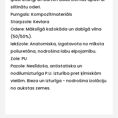
ar
siltinātu oderi.
Purngals: Kompozītmateriāls
mums!
Starpzole: Kevlara
Atbildēsim
Odere: Mākslīgā kažokāda un dabīgā vilna
pēc
iespējas
(50/50%).
ātrāk
Iekšzole: Anatomiska, izgatavota no mīksta
poliuretāna, nodrošina labu elpojamību.
Vārds
Zole: PU
Pazole: Neslīdoša, antistatiska un
nodilumizturīga P.U. izturība pret ķīmiskām
E-pasts
vielām. Bieza un izturīga - nodrošina izolāciju
no aukstas zemes.
Kontakttālrunis