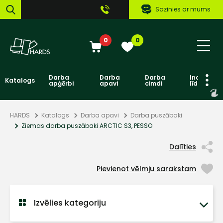
Sazinies ar mums
0
0
Darba
Darba
Darba
Individuāl
Katalogs
apģērbi
apavi
cimdi
līdzekļi
HARDS
Katalogs
Darba apavi
Darba puszābaki
Ziemas darba puszābaki ARCTIC S3, PESSO
Dalīties
Pievienot vēlmju sarakstam
Izvēlies kategoriju