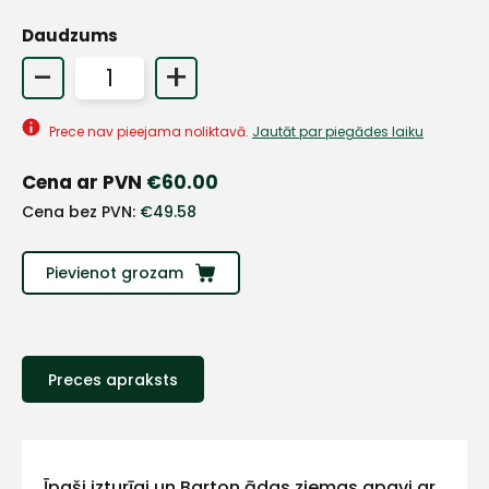
Daudzums
-
+
Prece nav pieejama noliktavā.
Jautāt par piegādes laiku
Cena ar PVN
€
60.00
Cena bez PVN:
€
49.58
Pievienot grozam
+
Preces apraksts
Sazinies
Īpaši izturīgi un Barton ādas ziemas apavi ar