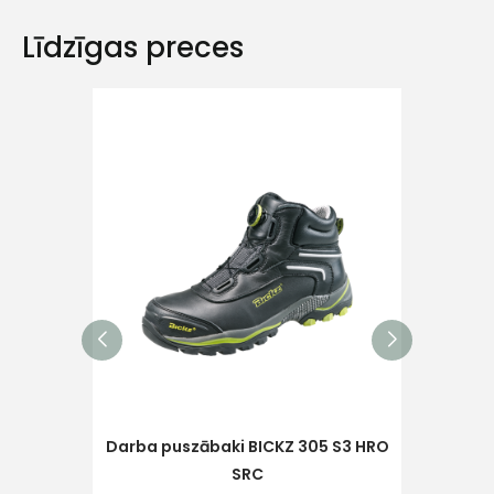
Līdzīgas preces
Ziņojums
Piekrītu SIA Hards interne
lietošanas noteikumiem
Piekrītu saņemt jaunumu
pastā
Darba puszābaki BICKZ 305 S3 HRO
Darb
Sūtīt ziņojumu
SRC