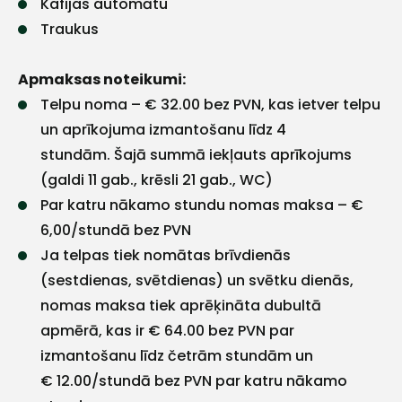
Kafijas automātu
Traukus
Apmaksas noteikumi:
Telpu noma – € 32.00 bez PVN, kas ietver telpu
un aprīkojuma izmantošanu līdz 4
stundām. Šajā summā iekļauts aprīkojums
(galdi 11 gab., krēsli 21 gab., WC)
Par katru nākamo stundu nomas maksa – €
6,00/stundā bez PVN
Ja telpas tiek nomātas brīvdienās
(sestdienas, svētdienas) un svētku dienās,
nomas maksa tiek aprēķināta dubultā
+
apmērā, kas ir € 64.00 bez PVN par
izmantošanu līdz četrām stundām un
€ 12.00/stundā bez PVN par katru nākamo
Sazinies