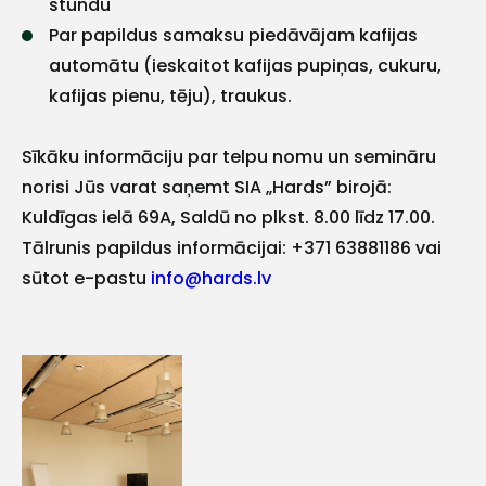
stundu
ar
Par papildus samaksu piedāvājam kafijas
automātu (ieskaitot kafijas pupiņas, cukuru,
mums!
kafijas pienu, tēju), traukus.
Atbildēsim
pēc
Sīkāku informāciju par telpu nomu un semināru
iespējas
ātrāk
norisi Jūs varat saņemt SIA „Hards” birojā:
Kuldīgas ielā 69A, Saldū no plkst. 8.00 līdz 17.00.
Vārds
Tālrunis papildus informācijai: +371 63881186 vai
sūtot e-pastu
info@hards.lv
E-pasts
Kontakttālrunis