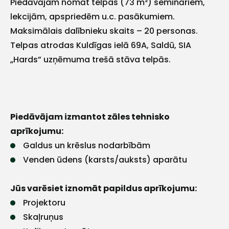
Piedāvājam nomāt telpas (73 m²) semināriem,
lekcijām, apspriedēm u.c. pasākumiem.
Maksimālais dalībnieku skaits – 20 personas.
Telpas atrodas Kuldīgas ielā 69A, Saldū, SIA
„Hards” uzņēmuma trešā stāva telpās.
Piedāvājam izmantot zāles tehnisko
aprīkojumu:
Galdus un krēslus nodarbībām
Venden ūdens (karsts/auksts) aparātu
Jūs varēsiet iznomāt papildus aprīkojumu:
Projektoru
Skaļruņus