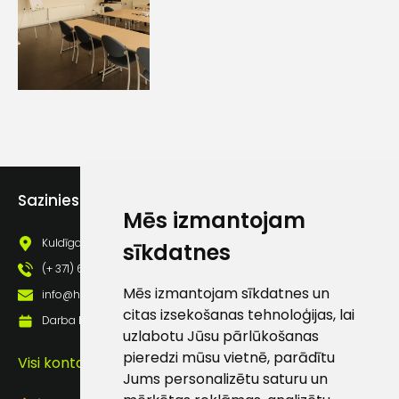
Ziņojums
Sazinies ar mums
Mēs izmantojam
Piekrītu SIA Hards interne
Kuldīgas iela 69a, Saldus, Saldus nov., LV - 3801
sīkdatnes
lietošanas noteikumiem
(+ 371) 63 881 186
Mēs izmantojam sīkdatnes un
Piekrītu saņemt jaunumu
info@hards.lv
citas izsekošanas tehnoloģijas, lai
pastā
Darba laiks: Darbadienās: 8:00 - 17:00
uzlabotu Jūsu pārlūkošanas
pieredzi mūsu vietnē, parādītu
Visi kontakti
Jums personalizētu saturu un
Sūtīt ziņojumu