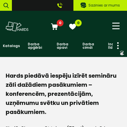
Sazinies ar mums
0
0
Darba
Darba
Darba
Individuāl
Katalogs
apģērbi
apavi
cimdi
līdzekļi
Hards piedāvā iespēju izīrēt semināru
zāli dažādiem pasākumiem –
konferencēm, prezentācijām,
uzņēmumu svētku un privātiem
pasākumiem.