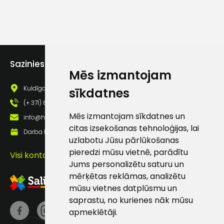
Sazinies ar mums
Mēs izmantojam
Kuldīgas iela 69a, Saldus, Saldus nov., LV - 3801
sīkdatnes
(+ 371) 63 881 186
Mēs izmantojam sīkdatnes un
info@hards.lv
citas izsekošanas tehnoloģijas, lai
Darba laiks: Darbadienās: 8:00 - 17:00
uzlabotu Jūsu pārlūkošanas
pieredzi mūsu vietnē, parādītu
Visi kontakti
Jums personalizētu saturu un
mērķētas reklāmas, analizētu
mūsu vietnes datplūsmu un
saprastu, no kurienes nāk mūsu
apmeklētāji.