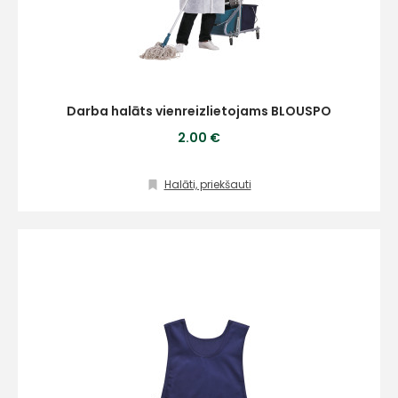
Darba halāts vienreizlietojams BLOUSPO
2.00 €
Halāti, priekšauti
+
Sazinies
ar