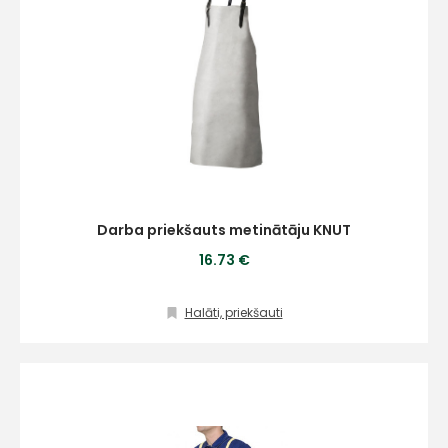
atbalsts
Darbdienās:
8:00 – 17:00
(+371) 63 881
186
info@hards.lv
Darba priekšauts metinātāju KNUT
16.73 €
Halāti, priekšauti