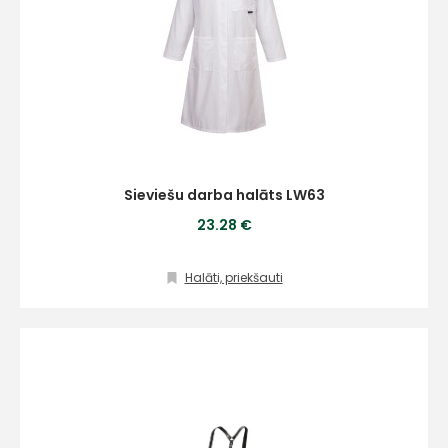
Ziņojums
Sieviešu darba halāts LW63
23.28 €
Piekrītu SIA Hards interne
lietošanas noteikumiem
Halāti, priekšauti
Piekrītu saņemt jaunumu
pastā
Sūtīt ziņojumu
Klientu