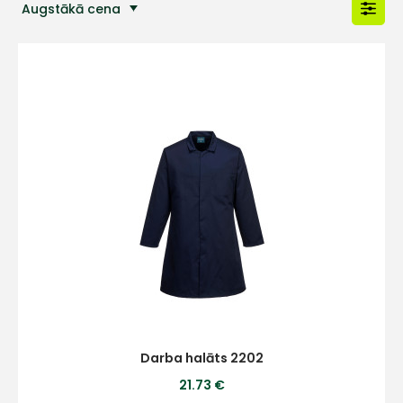
Augstākā cena
Populārākās preces
Darba halāts 2202
21.73 €