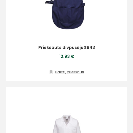
mums!
Atbildēsim
pēc
iespējas
ātrāk
Priekšauts divpusējs S843
Vārds
12.93 €
Halāti, priekšauti
E-pasts
Kontakttālrunis