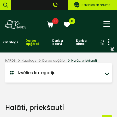
Sazinies ar mums
0
0
Darba
Darba
Darba
Individuāl
Katalogs
apģērbi
apavi
cimdi
līdzekļi
HARDS
Katalogs
Darba apģērbi
Halāti, priekšauti
Izvēlies kategoriju
Halāti, priekšauti