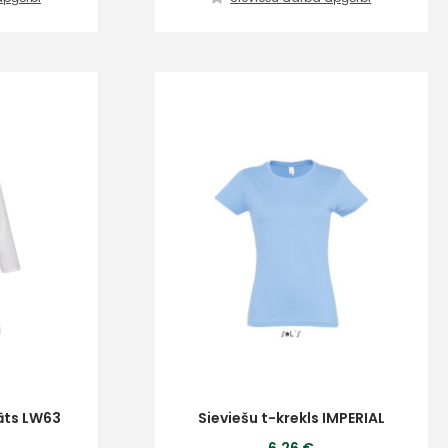
āts LW63
Sieviešu t-krekls IMPERIAL