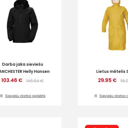
Darba jaka sieviešu
NCHESTER Helly Hansen
Lietus mētelis 
103.46 €
29.95 €
146.64 €
55.
Sieviešu darba apģērbi
Sieviešu darba 