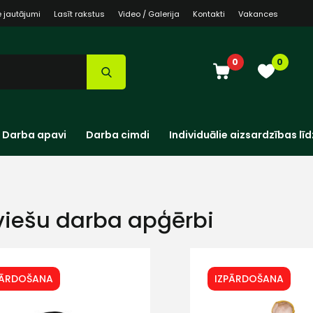
e jautājumi
Lasīt rakstus
Video / Galerija
Kontakti
Vakances
0
0
Darba apavi
Darba cimdi
Individuālie aizsardzības līd
viešu darba apģērbi
PĀRDOŠANA
IZPĀRDOŠANA