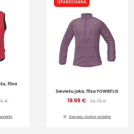
IZPĀRDOŠANA
šu, flīsa
Sieviešu jaka, flīsa YOWIEFLIS
19.99 €
06 €
34.79 €
apģērbi
Sieviešu darba apģērbi