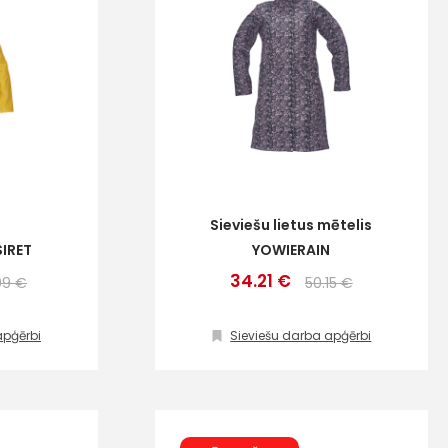
Sieviešu lietus mētelis
SIRET
YOWIERAIN
34.21 €
09 €
50.15 €
apģērbi
Sieviešu darba apģērbi