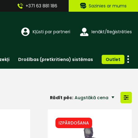
+371 63 881 186
Sazinies ar mums
Kļūsti par partneri
Ienākt/Reģistrēties
zekļi
Drošības (pretkritiena) sistēmas
Outlet
Vienreizlietojamie apģērbi un aksesuāri
Brīdinošās zīmes, lentes, uzlīmes
Rādīt pēc:
Augstākā cena
Zemākā cena
IZPĀRDOŠANA