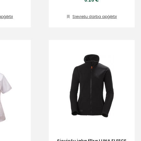
6.26 €
apģērbi
Sieviešu darba apģērbi
s
Kontakttālrunis