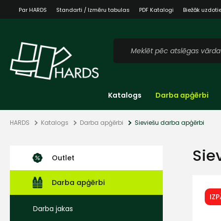
Par HARDS
Standarti / Izmēru tabulas
PDF Katalogi
Biežāk uzdoti
Katalogs
Darba apģērbi
HARDS
Katalogs
Darba apģērbi
Sieviešu darba apģērbi
Sie
Outlet
Darba apģērbi
IZ
Darba jakas