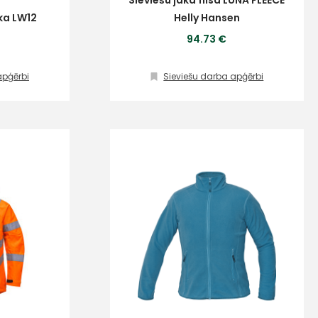
Sieviešu jaka flīsa LUNA FLEECE
ka LW12
Helly Hansen
94.73 €
apģērbi
Sieviešu darba apģērbi
ta veikala
un
privātuma politikai
s un īpašos piedāvājumus e-