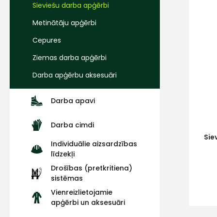
Sieviešu darba apģērbi
Metinātāju apģērbi
Cepures
Ziemas darba apģērbi
Darba apģērbu aksesuāri
Darba apavi
Darba cimdi
Sie
Individuālie aizsardzības
līdzekļi
Drošības (pretkritiena)
sistēmas
Vienreizlietojamie
apģērbi un aksesuāri