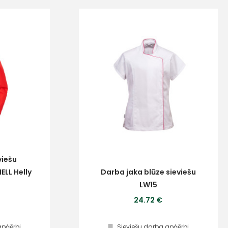
viešu
LL Helly
Darba jaka blūze sieviešu
LW15
24.72 €
apģērbi
Sieviešu darba apģērbi