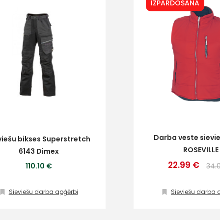
IZPĀRDOŠANA
Darba veste sievie
viešu bikses Superstretch
ROSEVILLE
6143 Dimex
22.99 €
110.10 €
34.
Sieviešu darba apģērbi
Sieviešu darba 