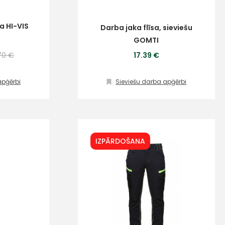
a HI-VIS
Darba jaka flīsa, sieviešu
GOMTI
70 €
17.39 €
apģērbi
Sieviešu darba apģērbi
IZPĀRDOŠANA