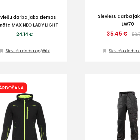
Sieviešu darba jak
eviešu darba jaka ziemas
LW70
tināta MAX NEO LADY LIGHT
35.45 €
24.14 €
50.
Sieviešu darba apģērbi
Sieviešu darba 
PĀRDOŠANA