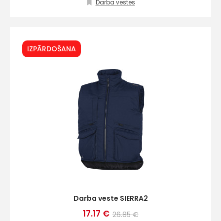
Darba vestes
E-pasts
IZPĀRDOŠANA
Kontakttālrunis
Ziņojums
Darba veste SIERRA2
17.17 €
26.85 €