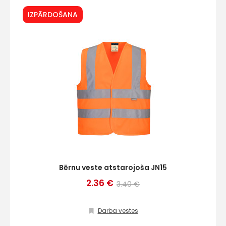
IZPĀRDOŠANA
Bērnu veste atstarojoša JN15
2.36 €
3.40 €
Darba vestes