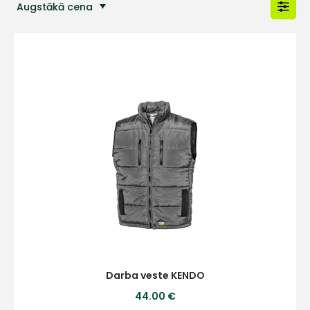
Augstākā cena
Populārākās preces
Darba veste KENDO
44.00 €