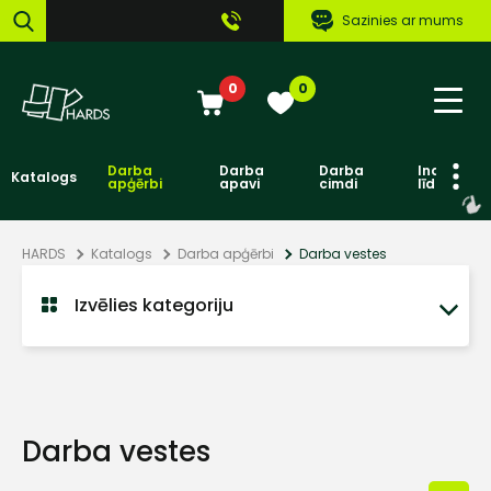
Sazinies ar mums
0
0
Darba
Darba
Darba
Individuāl
Katalogs
apģērbi
apavi
cimdi
līdzekļi
HARDS
Katalogs
Darba apģērbi
Darba vestes
Izvēlies kategoriju
Darba vestes