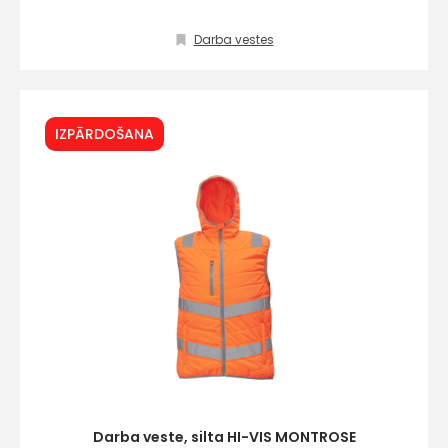
Piekrītu SIA Hards interne
Darba vestes
lietošanas noteikumiem
Piekrītu saņemt jaunumu
pastā
IZPĀRDOŠANA
Sūtīt ziņojumu
Klientu
atbalsts
Darbdienās:
8:00 – 17:00
(+371) 63 881
186
Darba veste, silta HI-VIS MONTROSE