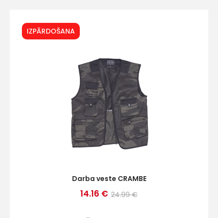
IZPĀRDOŠANA
+
Sazinies
ar
mums!
Atbildēsim
pēc
iespējas
ātrāk
Darba veste CRAMBE
14.16 €
24.99 €
Vārds