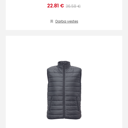
info@hards.lv
22.81 €
36.58 €
Darba vestes