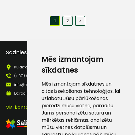
1
2
>
Sazinies ar mums
Mēs izmantojam
Kuldīgas iela 69a, Saldus, Saldus nov., LV - 3801
sīkdatnes
(+ 371) 63 881 186
Mēs izmantojam sīkdatnes un
info@hards.lv
citas izsekošanas tehnoloģijas, lai
Darba laiks: Darbadienās: 8:00 - 17:00
uzlabotu Jūsu pārlūkošanas
pieredzi mūsu vietnē, parādītu
Visi kontakti
Jums personalizētu saturu un
mērķētas reklāmas, analizētu
mūsu vietnes datplūsmu un
saprastu, no kurienes nāk mūsu