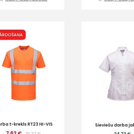
PĀRDOŠANA
rba t-krekls RT23 HI-VIS
Sieviešu darba ja
7.62 €