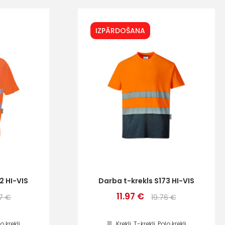
IZPĀRDOŠANA
2 HI-VIS
Darba t-krekls S173 HI-VIS
11.97 €
97 €
19.76 €
lo krekli
Krekli, T-krekli, Polo krekli