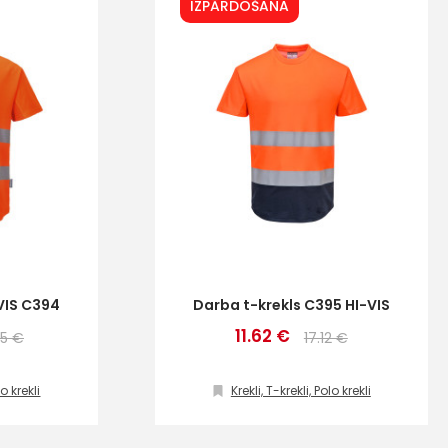
IZPĀRDOŠANA
VIS C394
Darba t-krekls C395 HI-VIS
11.62 €
65 €
17.12 €
lo krekli
Krekli, T-krekli, Polo krekli