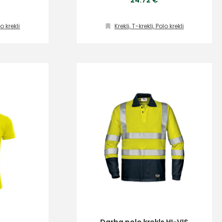
24.72 €
lo krekli
Krekli, T-krekli, Polo krekli
s
Kontakttālrunis