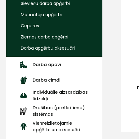
Sieviešu darba apģērbi
Metinātāju apģērbi
Cepures
Ziemas darba apģērbi
Darba apģērbu aksesuāri
Darba apavi
Darba cimdi
Individuālie aizsardzības
līdzekļi
Drošības (pretkritiena)
sistēmas
Vienreizlietojamie
apģērbi un aksesuāri