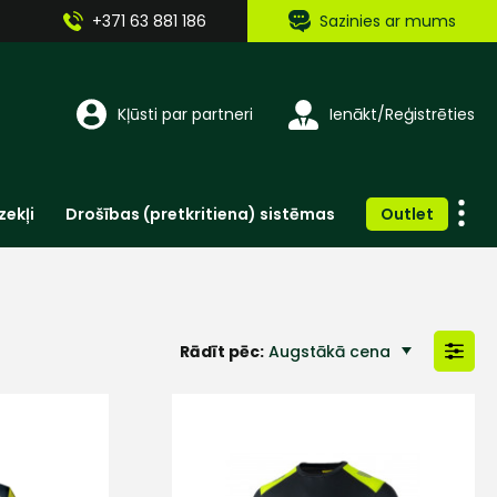
+371 63 881 186
Sazinies ar mums
Kļūsti par partneri
Ienākt/Reģistrēties
zekļi
Drošības (pretkritiena) sistēmas
Outlet
Vienreizlietojamie apģērbi un aksesuāri
Brīdinošās zīmes, lentes, uzlīmes
Rādīt pēc:
Augstākā cena
Zemākā cena