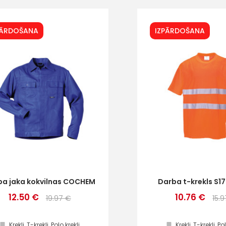
PĀRDOŠANA
IZPĀRDOŠANA
ba jaka kokvilnas COCHEM
Darba t-krekls S17
12.50 €
10.76 €
19.97 €
15.
Krekli, T-krekli, Polo krekli
Krekli, T-krekli, Po