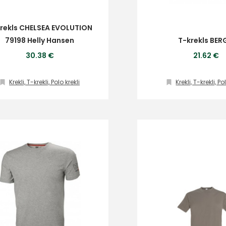
rekls CHELSEA EVOLUTION
79198 Helly Hansen
T-krekls BE
30.38 €
21.62 €
Krekli, T-krekli, Polo krekli
Krekli, T-krekli, Po