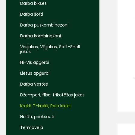
Darba bikses
Darba šorti
Darba puskombinezoni
Darba kombinezoni
Virsjakas, Vējjakas, Soft-Shell
jakas
Hi-Vis apģērbi
Lietus apģērbi
Darba vestes
Džemperi, flīsa, trikotāžas jakas
Krekli, T-krekli, Polo krekli
Halāti, priekšauti
Termoveļa