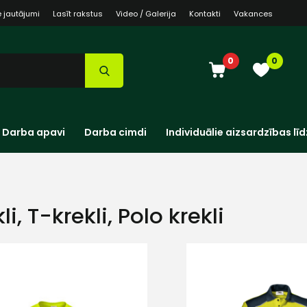
e jautājumi
Lasīt rakstus
Video / Galerija
Kontakti
Vakances
0
0
Darba apavi
Darba cimdi
Individuālie aizsardzības līd
li, T-krekli, Polo krekli