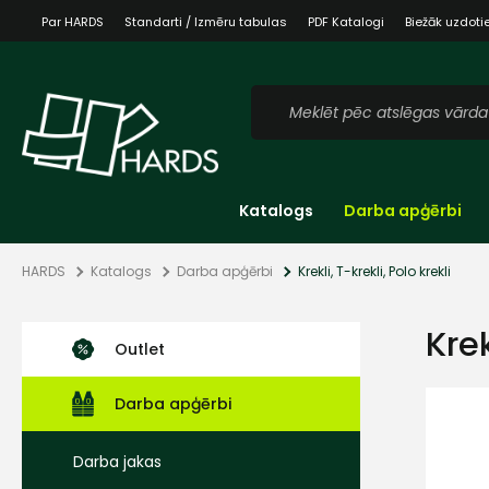
Par HARDS
Standarti / Izmēru tabulas
PDF Katalogi
Biežāk uzdoti
Katalogs
Darba apģērbi
HARDS
Katalogs
Darba apģērbi
Krekli, T-krekli, Polo krekli
Krek
Outlet
Darba apģērbi
Darba jakas