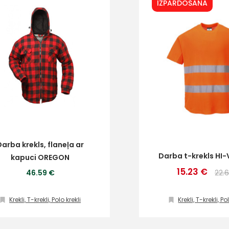
IZPĀRDOŠANA
Darba krekls, flaneļa ar
Darba t-krekls HI-
kapuci OREGON
15.23 €
46.59 €
22.
Krekli, T-krekli, Polo krekli
Krekli, T-krekli, Po