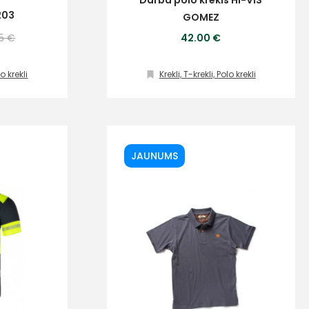
Darba polo krekls HI-VIS
203
GOMEZ
05 €
42.00 €
lo krekli
Krekli, T-krekli, Polo krekli
JAUNUMS
ta veikala
un
privātuma politikai
s un īpašos piedāvājumus e-