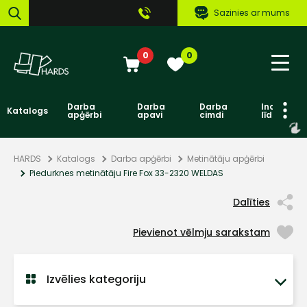
Sazinies ar mums
0
0
Darba
Darba
Darba
Individuāl
Katalogs
apģērbi
apavi
cimdi
līdzekļi
HARDS
Katalogs
Darba apģērbi
Metinātāju apģērbi
Piedurknes metinātāju Fire Fox 33-2320 WELDAS
Dalīties
Pievienot vēlmju sarakstam
Izvēlies kategoriju