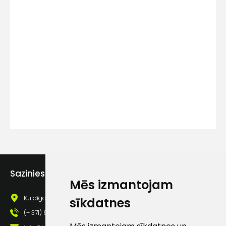
Kontakttālrunis
Ziņojums
Piekrītu SIA Hards interne
Sazinies ar mums
lietošanas noteikumiem
Mēs izmantojam
Piekrītu saņemt jaunumu
Kuldīgas iela 69a, Saldus, Saldus nov., LV - 3801
sīkdatnes
pastā
(+ 371) 63 881 186