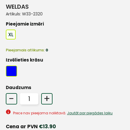
WELDAS
Artikuls:
W33-2320
Pieejamie izmēri
XL
Pieejamais atlikums:
0
Izvēlieties krāsu
Daudzums
-
+
Prece nav pieejama noliktavā.
Jautāt par piegādes laiku
Cena ar PVN
€
13.90