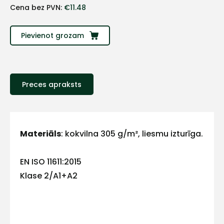
+
Cena bez PVN:
€
11.48
Sazinies
Pievienot grozam
ar
mums!
Preces apraksts
Atbildēsim
pēc
iespējas
ātrāk
Materiāls
: kokvilna 305 g/m², liesmu izturīga.
Vārds
EN ISO 11611:2015
Klase 2/A1+A2
E-pasts