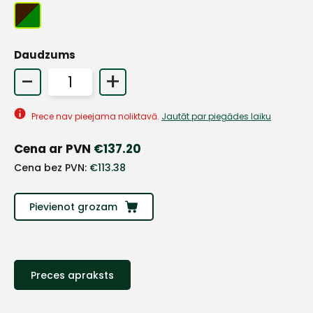
Daudzums
-
+
Prece nav pieejama noliktavā.
Jautāt par piegādes laiku
Cena ar PVN
€
137.20
Cena bez PVN:
€
113.38
Pievienot grozam
+
Preces apraksts
Sazinies