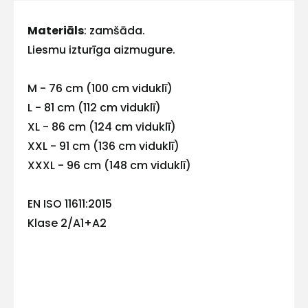
ar
Materiāls
: zamšāda.
Liesmu izturīga aizmugure.
mums!
Atbildēsim
M - 76 cm (100 cm viduklī)
pēc
iespējas
L - 81 cm (112 cm viduklī)
ātrāk
XL - 86 cm (124 cm viduklī)
XXL - 91 cm (136 cm viduklī)
Vārds
XXXL - 96 cm (148 cm viduklī)
EN ISO 11611:2015
Klase 2/A1+A2
E-pasts
Kontakttālrunis