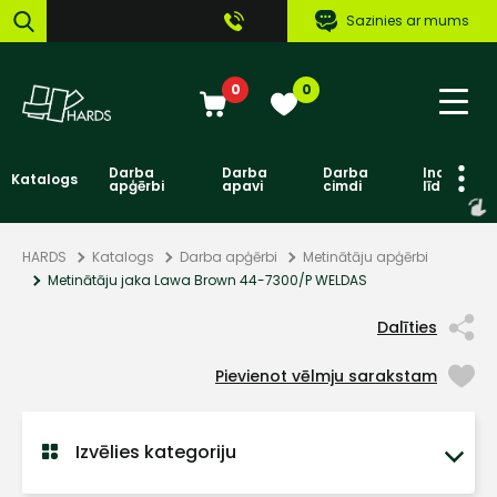
Sazinies ar mums
0
0
Darba
Darba
Darba
Individuāl
Katalogs
apģērbi
apavi
cimdi
līdzekļi
HARDS
Katalogs
Darba apģērbi
Metinātāju apģērbi
Metinātāju jaka Lawa Brown 44-7300/P WELDAS
Dalīties
Pievienot vēlmju sarakstam
Izvēlies kategoriju