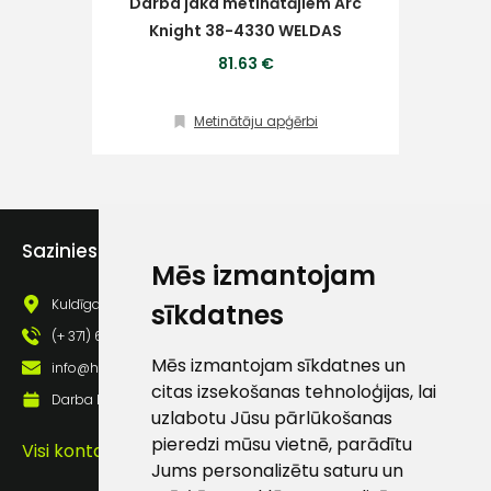
Darba jaka metinātājiem Arc
Knight 38-4330 WELDAS
Klientu
81.63 €
atbalsts
Metinātāju apģērbi
Darbdienās:
8:00 – 17:00
(+371) 63 881
186
Sazinies ar mums
Mēs izmantojam
info@hards.lv
Kuldīgas iela 69a, Saldus, Saldus nov., LV - 3801
sīkdatnes
(+ 371) 63 881 186
Mēs izmantojam sīkdatnes un
info@hards.lv
citas izsekošanas tehnoloģijas, lai
Darba laiks: Darbadienās: 8:00 - 17:00
uzlabotu Jūsu pārlūkošanas
pieredzi mūsu vietnē, parādītu
Visi kontakti
Jums personalizētu saturu un