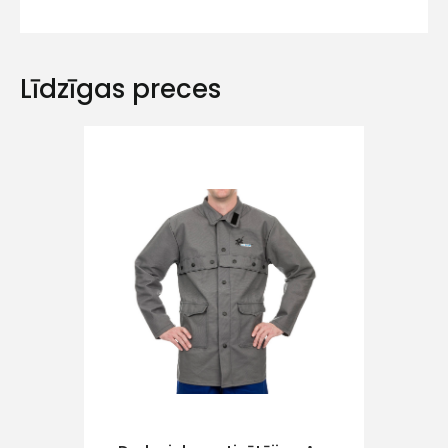
Līdzīgas preces
Ziņojums
Piekrītu SIA Hards interne
lietošanas noteikumiem
Piekrītu saņemt jaunumu
pastā
Sūtīt ziņojumu