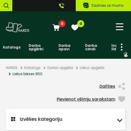
Sazinies ar mums
0
0
Darba
Darba
Darba
Individuāl
Katalogs
apģērbi
apavi
cimdi
līdzekļi
HARDS
Katalogs
Darba apģērbi
Lietus apģērbi
Lietus bikses 850
Dalīties
Pievienot vēlmju sarakstam
Izvēlies kategoriju