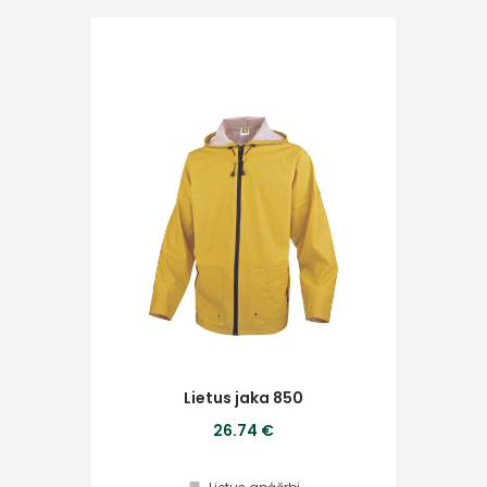
Ziņojums
Piekrītu SIA Hards interne
lietošanas noteikumiem
Piekrītu saņemt jaunumu
pastā
Lietus jaka 850
Sūtīt ziņojumu
26.74 €
Klientu