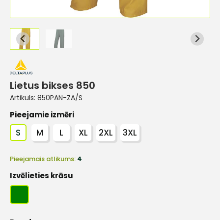
Lietus bikses 850
Artikuls:
850PAN-ZA/S
Pieejamie izmēri
S
M
L
XL
2XL
3XL
Pieejamais atlikums:
4
Izvēlieties krāsu