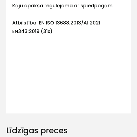
Kāju apakša regulējama ar spiedpogām.
mums!
Atbildēsim
Atbilstība: EN ISO 13688:2013/A1:2021
pēc
iespējas
EN343:2019 (31x)
ātrāk
Vārds
E-pasts
Kontakttālrunis
Līdzīgas preces