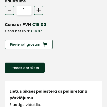
Daudzums
-
+
Cena ar PVN
€
18.00
Cena bez PVN:
€
14.87
Pievienot grozam
Preces apraksts
+
Sazinies
Lietus bikses poliestera ar poliuretāna
pārklājumu.
ar
Elastīgs viduklis.