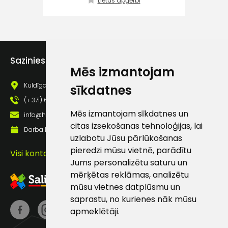
Lietus apģērbi
atbalsts
Darbdienās:
8:00 – 17:00
Sazinies ar mums
Mēs izmantojam
(+371) 63 881
186
Kuldīgas iela 69a, Saldus, Saldus nov., LV - 3801
sīkdatnes
(+ 371) 63 881 186
info@hards.lv
Mēs izmantojam sīkdatnes un
info@hards.lv
citas izsekošanas tehnoloģijas, lai
Darba laiks: Darbadienās: 8:00 - 17:00
uzlabotu Jūsu pārlūkošanas
pieredzi mūsu vietnē, parādītu
Visi kontakti
Jums personalizētu saturu un
mērķētas reklāmas, analizētu
mūsu vietnes datplūsmu un
saprastu, no kurienes nāk mūsu
apmeklētāji.