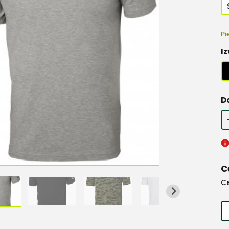
Pi
Iz
D
C
C