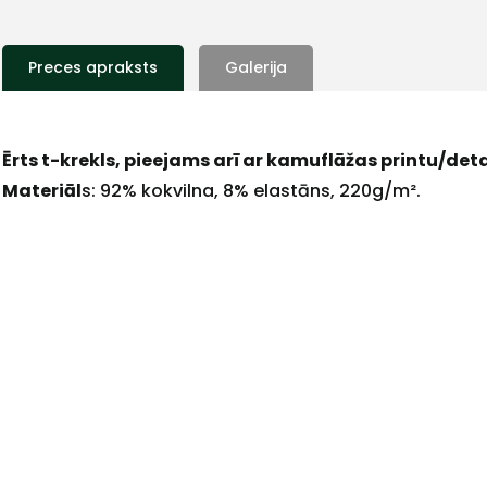
Preces apraksts
Galerija
Ērts t-krekls, pieejams arī ar kamuflāžas printu/det
Materiāl
s: 92% kokvilna, 8% elastāns, 220g/m².
+
Sazinies
ar