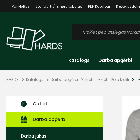
Par HARDS
Standarti / Izmēru tabulas
PDF Katalogi
Biežāk uzdoti
Katalogs
Darba apģērbi
HARDS
Katalogs
Darba apģērbi
Krekli, T-krekli, Polo krekli
T
Outlet
Darba apģērbi
Darba jakas