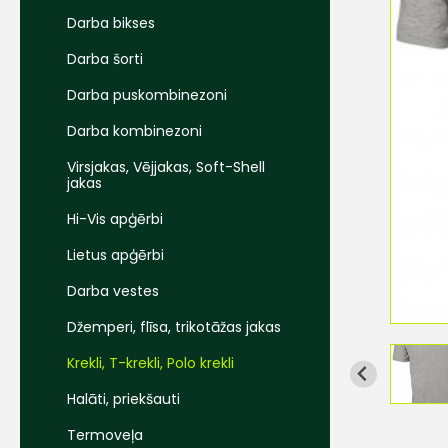
Darba bikses
Darba šorti
Darba puskombinezoni
Darba kombinezoni
Virsjakas, Vējjakas, Soft-Shell
jakas
Hi-Vis apģērbi
Lietus apģērbi
Darba vestes
Džemperi, flīsa, trikotāžas jakas
Krekli, T-krekli, Polo krekli
Halāti, priekšauti
Termoveļa