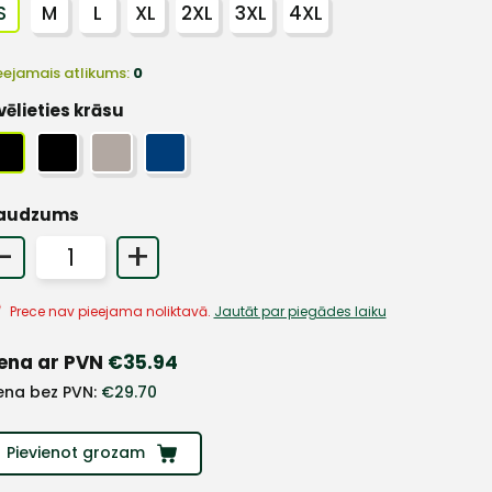
S
M
L
XL
2XL
3XL
4XL
eejamais atlikums:
0
vēlieties krāsu
audzums
-
+
Prece nav pieejama noliktavā.
Jautāt par piegādes laiku
ena ar PVN
€
35.94
ena bez PVN:
€
29.70
Pievienot grozam