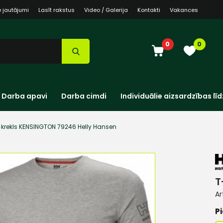
e jautājumi
Lasīt rakstus
Video / Galerija
Kontakti
Vakances
0
0
Darba apavi
Darba cimdi
Individuālie aizsardzības līd
-krekls KENSINGTON 79246 Helly Hansen
T
Ar
Pi