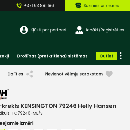
+371 63 881 186
Sazinies ar mums
Kļūsti par partneri
Ienākt/Reģistrēties
zekļi
Drošības (pretkritiena) sistēmas
Outlet
Vienreizlietojamie apģērbi un aksesuāri
Brīdinošās zīmes, lentes, uzlīmes
Dalīties
Pievienot vēlmju sarakstam
-krekls KENSINGTON 79246 Helly Hansen
tikuls:
TC79246-ME/S
eejamie izmēri