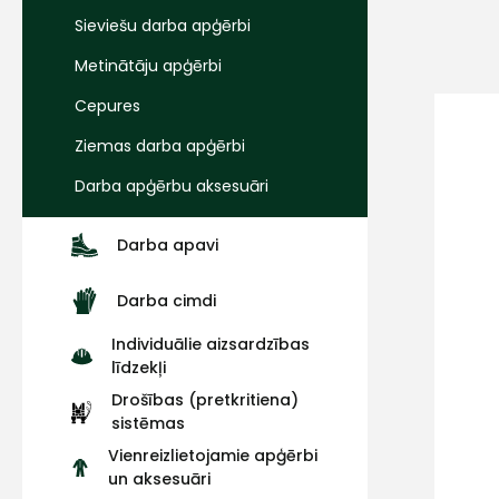
Sieviešu darba apģērbi
Metinātāju apģērbi
Cepures
Ziemas darba apģērbi
Darba apģērbu aksesuāri
Darba apavi
Darba cimdi
Individuālie aizsardzības
līdzekļi
Drošības (pretkritiena)
sistēmas
Vienreizlietojamie apģērbi
un aksesuāri