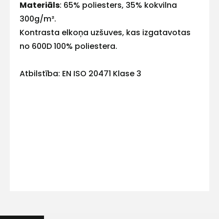
E-pasts
Materiāls
: 65% poliesters, 35% kokvilna
300g/m².
Kontrasta elkoņa uzšuves, kas izgatavotas
no 600D 100% poliestera.
Kontakttālrunis
Atbilstība: EN ISO 20471 Klase 3
Ziņojums
Piekrītu SIA Hards interne
lietošanas noteikumiem