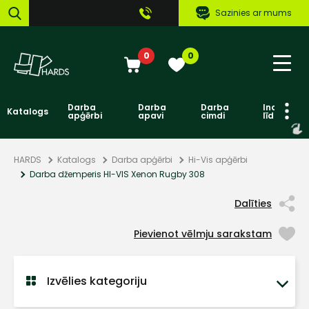
Sazinies ar mums
0
0
Darba
Darba
Darba
Individuāl
Katalogs
apģērbi
apavi
cimdi
līdzekļi
HARDS
Katalogs
Darba apģērbi
Hi-Vis apģērbi
Darba džemperis HI-VIS Xenon Rugby 308
Dalīties
Pievienot vēlmju sarakstam
Izvēlies kategoriju