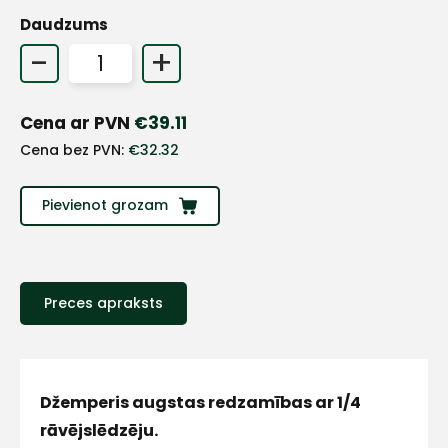
Daudzums
+
-
+
Sazinies
Cena ar PVN
€
39.11
Cena bez PVN:
€
32.32
ar
Pievienot grozam
mums!
Atbildēsim
pēc
iespējas
ātrāk
Preces apraksts
Vārds
Džemperis augstas redzamības ar 1/4
rāvējslēdzēju.