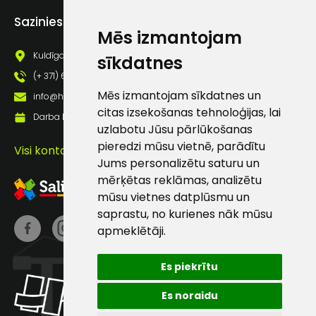
Piekrītu saņemt jaunumu
Sazinies ar mums
pastā
Mēs izmantojam
Kuldīgas iela 69a, Saldus, Saldus nov., LV - 3801
sīkdatnes
Sūtīt ziņojumu
(+ 371) 63 881 186
Mēs izmantojam sīkdatnes un
info@hards.lv
citas izsekošanas tehnoloģijas, lai
Klientu
Darba laiks: Darbadienās: 8:00 - 17:00
uzlabotu Jūsu pārlūkošanas
pieredzi mūsu vietnē, parādītu
Visi kontakti
atbalsts
Jums personalizētu saturu un
mērķētas reklāmas, analizētu
Darbdienās:
mūsu vietnes datplūsmu un
8:00 – 17:00
saprastu, no kurienes nāk mūsu
apmeklētāji.
(+371) 63 881
186
Es piekrītu
info@hards.lv
Es noraidu