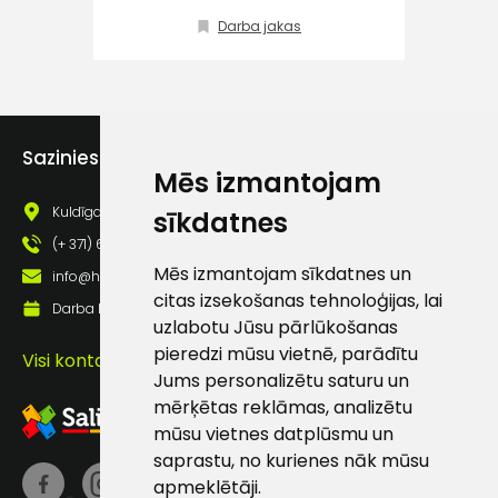
Klientu
Darba jakas
Vi
atbalsts
Darbdienās:
8:00 – 17:00
Sazinies ar mums
Mēs izmantojam
(+371) 63 881
186
Kuldīgas iela 69a, Saldus, Saldus nov., LV - 3801
sīkdatnes
info@hards.lv
(+ 371) 63 881 186
Mēs izmantojam sīkdatnes un
info@hards.lv
citas izsekošanas tehnoloģijas, lai
Darba laiks: Darbadienās: 8:00 - 17:00
uzlabotu Jūsu pārlūkošanas
pieredzi mūsu vietnē, parādītu
Visi kontakti
Jums personalizētu saturu un
mērķētas reklāmas, analizētu
mūsu vietnes datplūsmu un
saprastu, no kurienes nāk mūsu
apmeklētāji.