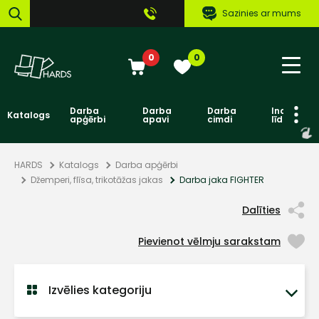
Sazinies ar mums
0
0
Darba
Darba
Darba
Individuāl
Katalogs
apģērbi
apavi
cimdi
līdzekļi
HARDS
Katalogs
Darba apģērbi
Džemperi, flīsa, trikotāžas jakas
Darba jaka FIGHTER
Dalīties
Pievienot vēlmju sarakstam
Izvēlies kategoriju