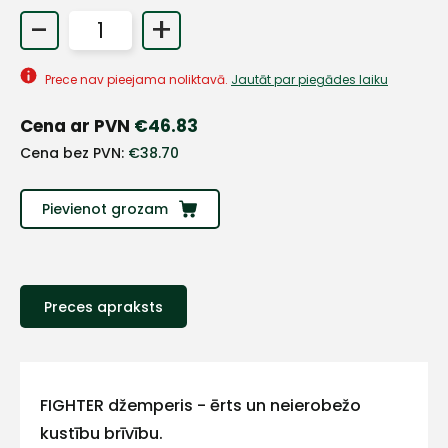
-
+
Prece nav pieejama noliktavā.
Jautāt par piegādes laiku
Cena ar PVN
€
46.83
Cena bez PVN:
€
38.70
Pievienot grozam
Preces apraksts
+
Sazinies
FIGHTER džemperis - ērts un neierobežo
kustību brīvību.
ar