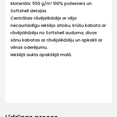
Materiāls: 550 g/m² 100% poliesters un
mums!
Softshell detaļas
Centrālais rāvējslēdzējs ar vēja
Atbildēsim
pēc
necaurlaidīgu iekšējo atloku, krūšu kabata ar
iespējas
rāvējslēdzēju no Softshell auduma, divas
ātrāk
sānu kabatas ar rāvējslēdzēju un apkakli ar
Vārds
vilnas oderējumu.
Iekšējā aukla apakšējā malā.
E-pasts
Kontakttālrunis