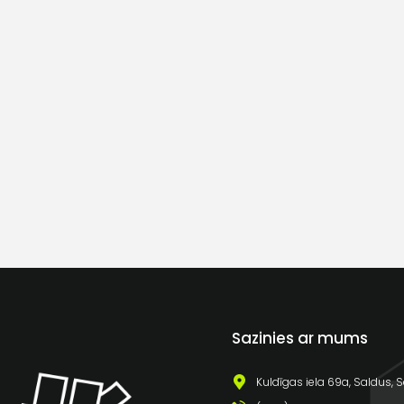
Sazinies ar mums
Kuldīgas iela 69a, Saldus, S