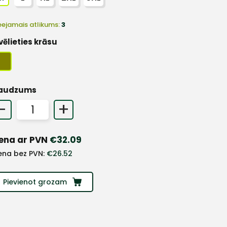
eejamais atlikums:
3
vēlieties krāsu
audzums
-
+
ena ar PVN
€
32.09
ena bez PVN:
€
26.52
Pievienot grozam