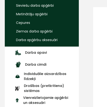
Sieviešu darba apģērbi
Metinātāju apģērbi
Cepures
Ziemas darba apģērbi
Darba apģērbu aksesuāri
Darba apavi
Darba cimdi
Individuālie aizsardzības
līdzekļi
Drošības (pretkritiena)
sistēmas
Vienreizlietojamie apģērbi
un aksesuāri