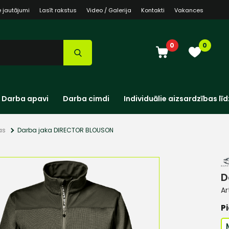
e jautājumi
Lasīt rakstus
Video / Galerija
Kontakti
Vakances
0
0
Darba apavi
Darba cimdi
Individuālie aizsardzības līd
as
Darba jaka DIRECTOR BLOUSON
D
Ar
Pi