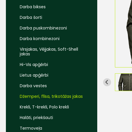
Darba bikses
Darba šorti
Darba puskombinezoni
Darba kombinezoni
Virsjakas, Vējjakas, Soft-Shell
jakas
Hi-Vis apģērbi
Lietus apģērbi
Darba vestes
Džemperi, flīsa, trikotāžas jakas
Krekli, T-krekli, Polo krekli
Halāti, priekšauti
Termoveļa