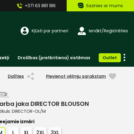
+371 63 881 186
Sazinies ar mums
Kļūsti par partneri
Ienākt/Reģistrēties
zekļi
Drošības (pretkritiena) sistēmas
Outlet
Vienreizlietojamie apģērbi un aksesuāri
Brīdinošās zīmes, lentes, uzlīmes
Dalīties
Pievienot vēlmju sarakstam
arba jaka DIRECTOR BLOUSON
tikuls:
DIRECTOR-OL/M
eejamie izmēri
M
L
XL
2XL
3XL