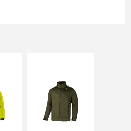
s
Kontakttālrunis