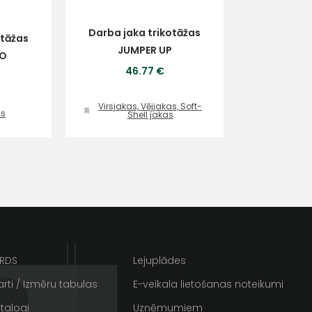
Darba jaka trikotāžas
otāžas
JUMPER UP
NO
46.77 €
Virsjakas, Vējjakas, Soft-
as
Shell jakas
ta veikala
un
privātuma politikai
s un īpašos piedāvājumus e-
ARDS
Lejuplādes
rti / Izmēru tabulas
E-veikala lietošanas noteikumi
talogi
Uzņēmumiem