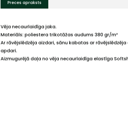
Preces apraksts
Vēja necaurlaidīga jaka.
Materiāls: poliestera trikotāžas audums 380 gr/m²
Ar rāvējslēdzēja aizdari, sānu kabatas ar rāvējslēdzēja
apdari.
Aizmugurējā daļa no vēja necaurlaidīga elastīga Softs
+