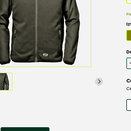
Pi
Iz
D
C
C