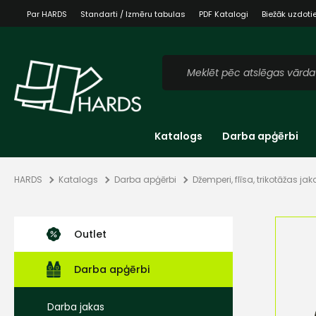
Par HARDS
Standarti / Izmēru tabulas
PDF Katalogi
Biežāk uzdoti
Katalogs
Darba apģērbi
HARDS
Katalogs
Darba apģērbi
Džemperi, flīsa, trikotāžas jak
Outlet
Darba apģērbi
Darba jakas