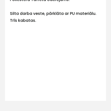
E-pasts
Silta darba veste, pārklāta ar PU materiālu.
Trīs kabatas.
Kontakttālrunis
Ziņojums
Piekrītu SIA Hards interne
lietošanas noteikumiem