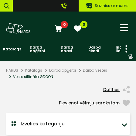
Sazinies ar mums
0
0
Darba
Darba
Darba
Individuāl
Katalogs
apģērbi
apavi
cimdi
līdzekļi
HARDS
Katalogs
Darba apģērbi
Darba vestes
Veste siltināta GDOON
Dalīties
Pievienot vēlmju sarakstam
Izvēlies kategoriju