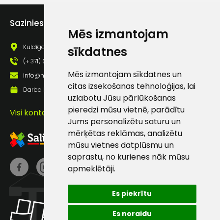
Piekrītu saņemt jaunumu
pastā
Sazinies ar mums
Mēs izmantojam
Kuldīgas iela 69a, Saldus, Saldus nov., LV - 3801
sīkdatnes
Sūtīt ziņojumu
(+ 371) 63 881 186
Mēs izmantojam sīkdatnes un
info@hards.lv
Klientu
citas izsekošanas tehnoloģijas, lai
Darba laiks: Darbadienās: 8:00 - 17:00
uzlabotu Jūsu pārlūkošanas
atbalsts
pieredzi mūsu vietnē, parādītu
Visi kontakti
Jums personalizētu saturu un
mērķētas reklāmas, analizētu
Darbdienās:
mūsu vietnes datplūsmu un
8:00 – 17:00
saprastu, no kurienes nāk mūsu
(+371) 63 881
apmeklētāji.
186
Es piekrītu
info@hards.lv
Es noraidu