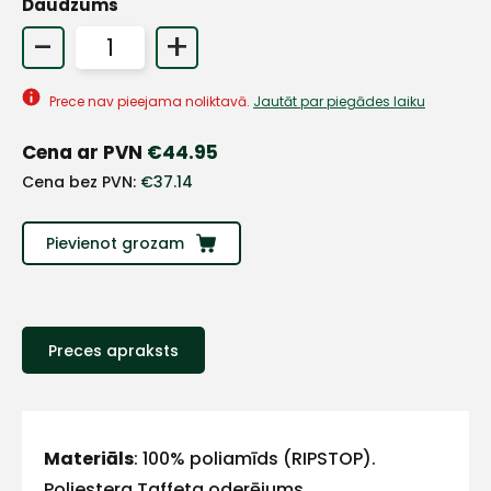
Daudzums
-
+
+
Prece nav pieejama noliktavā.
Jautāt par piegādes laiku
Sazinies
Cena ar PVN
€
44.95
ar
Cena bez PVN:
€
37.14
mums!
Pievienot grozam
Atbildēsim
pēc
iespējas
ātrāk
Preces apraksts
Vārds
Materiāls
: 100% poliamīds (RIPSTOP).
Poliestera Taffeta oderējums.