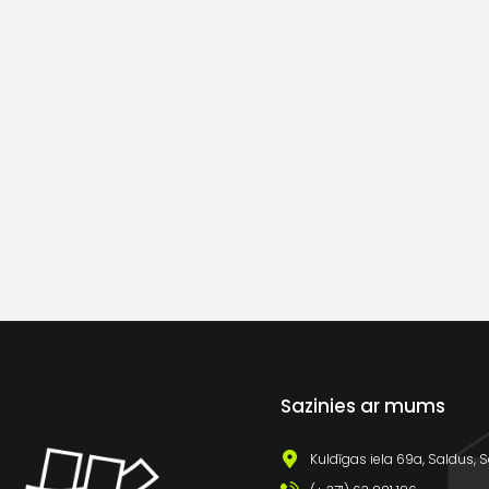
Sazinies ar mums
Kuldīgas iela 69a, Saldus, S