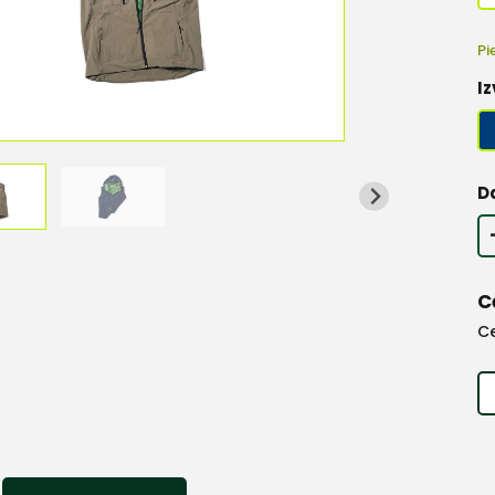
Pi
Iz
D
C
C