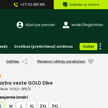
+371 63 881 186
Sazinies ar mums
Kļūsti par partneri
Ienākt/Reģistrēties
zekļi
Drošības (pretkritiena) sistēmas
Outlet
Vienreizlietojamie apģērbi un aksesuāri
Brīdinošās zīmes, lentes, uzlīmes
Dalīties
Pievienot vēlmju sarakstam
arba veste GOLD Dike
tikuls:
GOLD-ZIPE/S
eejamie izmēri
S
M
L
XL
2XL
3XL