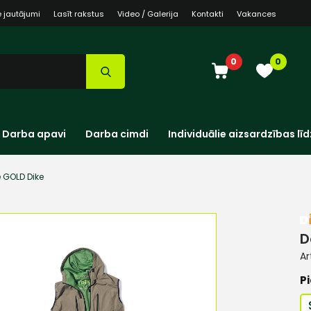
e jautājumi
Lasīt rakstus
Video / Galerija
Kontakti
Vakances
0
0
Darba apavi
Darba cimdi
Individuālie aizsardzības līd
 GOLD Dike
D
Ar
Pi