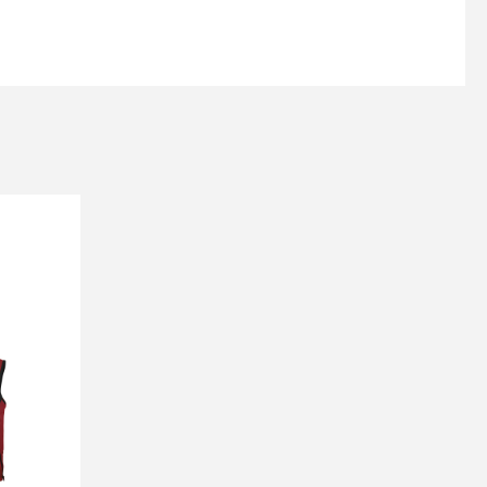
s
Kontakttālrunis