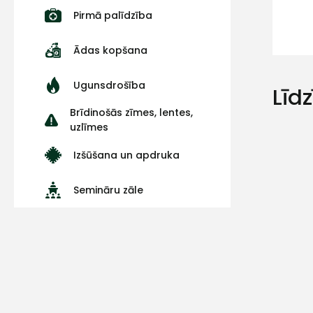
Pirmā palīdzība
Ādas kopšana
Ugunsdrošība
Līd
Brīdinošās zīmes, lentes,
uzlīmes
Izšūšana un apdruka
Semināru zāle