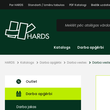
Par HARDS
Standarti / Izmēru tabulas
PDF Katalogi
Biežāk uzdoti
Katalogs
Darba apģērbi
HARDS
Katalogs
Darba apģērbi
Darba vestes
Darba veste
Outlet
Darba apģērbi
Darba jakas