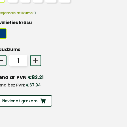
eejamais atlikums:
1
vēlieties krāsu
audzums
-
+
ena ar PVN
€
82.21
ena bez PVN:
€
67.94
Pievienot grozam