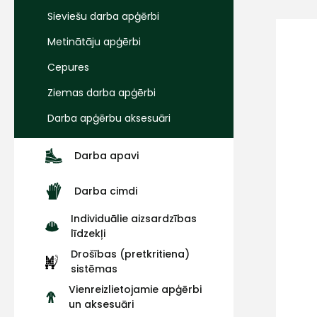
Sieviešu darba apģērbi
Metinātāju apģērbi
Cepures
Ziemas darba apģērbi
Darba apģērbu aksesuāri
Darba apavi
Darba cimdi
Individuālie aizsardzības
līdzekļi
Drošības (pretkritiena)
sistēmas
Vienreizlietojamie apģērbi
un aksesuāri