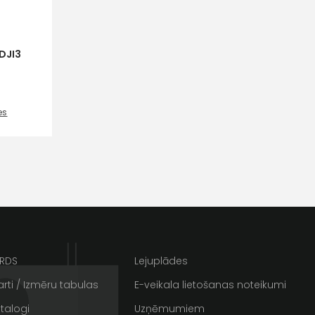
DJI3
es
ta veikala
un
privātuma politikai
s un īpašos piedāvājumus e-
ARDS
Lejuplādes
rti / Izmēru tabulas
E-veikala lietošanas noteikumi
talogi
Uzņēmumiem