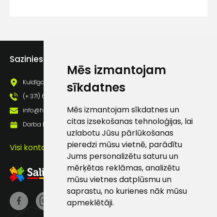
lietošanas noteikumiem
Piekrītu saņemt jaunumu
pastā
Sazinies ar mums
Mēs izmantojam
Sūtīt ziņojumu
Kuldīgas iela 69a, Saldus, Saldus nov., LV - 3801
sīkdatnes
(+ 371) 63 881 186
Klientu
Mēs izmantojam sīkdatnes un
info@hards.lv
citas izsekošanas tehnoloģijas, lai
Darba laiks: Darbadienās: 8:00 - 17:00
atbalsts
uzlabotu Jūsu pārlūkošanas
pieredzi mūsu vietnē, parādītu
Visi kontakti
Darbdienās:
Jums personalizētu saturu un
8:00 – 17:00
mērķētas reklāmas, analizētu
mūsu vietnes datplūsmu un
(+371) 63 881
saprastu, no kurienes nāk mūsu
186
apmeklētāji.
info@hards.lv