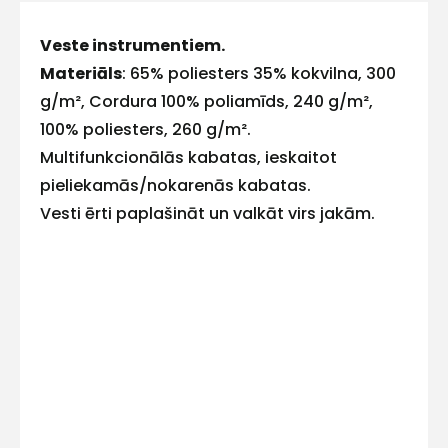
Veste instrumentiem.
E-pasts
Materiāls
: 65% poliesters 35% kokvilna, 300
g/m², Cordura 100% poliamīds, 240 g/m²,
100% poliesters, 260 g/m².
Multifunkcionālās kabatas, ieskaitot
Kontakttālrunis
pieliekamās/nokarenās kabatas.
Vesti ērti paplašināt un valkāt virs jakām.
Ziņojums
Piekrītu SIA Hards interne