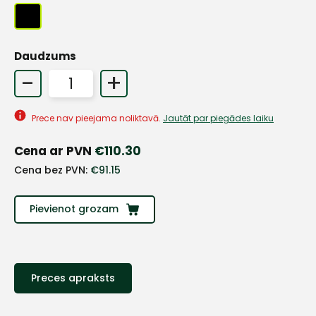
+
Daudzums
-
+
Sazinies
Prece nav pieejama noliktavā.
Jautāt par piegādes laiku
ar
Cena ar PVN
€
110.30
Cena bez PVN:
€
91.15
mums!
Atbildēsim
Pievienot grozam
pēc
iespējas
ātrāk
Vārds
Preces apraksts