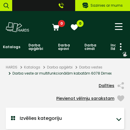
Sazinies ar mums
0
0
Darba
Darba
Darba
Individuāl
Katalogs
apģērbi
apavi
cimdi
līdzekļi
HARDS
Katalogs
Darba apģērbi
Darba vestes
Darba veste ar multifunkcionālām kabatām 6078 Dimex
Dalīties
Pievienot vēlmju sarakstam
Izvēlies kategoriju