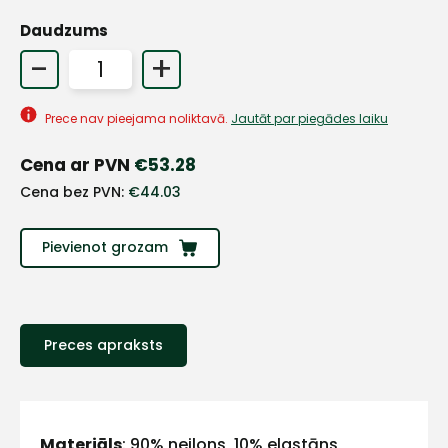
Daudzums
+
-
+
Prece nav pieejama noliktavā.
Jautāt par piegādes laiku
Sazinies
Cena ar PVN
€
53.28
ar
Cena bez PVN:
€
44.03
mums!
Pievienot grozam
Atbildēsim
pēc
iespējas
ātrāk
Preces apraksts
Vārds
Materiāls
: 90% neilons, 10% elastāns,