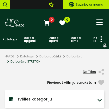
Sazinies ar mums
0
0
Darba
Darba
Darba
Individuāl
Katalogs
apģērbi
apavi
cimdi
līdzekļi
HARDS
Katalogs
Darba apģērbi
Darba šorti
Darba šorti STRETCH
Dalīties
Pievienot vēlmju sarakstam
Izvēlies kategoriju