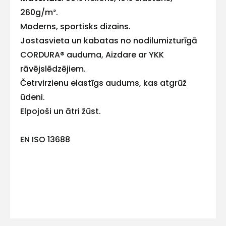
260g/m².
E-pasts
Moderns, sportisks dizains.
Jostasvieta un kabatas no nodilumizturīgā
CORDURA® auduma, Aizdare ar YKK
rāvējslēdzējiem.
Kontakttālrunis
Četrvirzienu elastīgs audums, kas atgrūž
ūdeni.
Elpojoši un ātri žūst.
Ziņojums
EN ISO 13688
Piekrītu SIA Hards interne
lietošanas noteikumiem