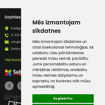
Piekrītu saņemt jaunumu
pastā
Sazinies ar mums
Mēs izmantojam
Kuldīgas iela 69a, Saldus, Saldus nov., LV - 3801
sīkdatnes
Sūtīt ziņojumu
(+ 371) 63 881 186
Mēs izmantojam sīkdatnes un
info@hards.lv
Klientu
citas izsekošanas tehnoloģijas, lai
Darba laiks: Darbadienās: 8:00 - 17:00
uzlabotu Jūsu pārlūkošanas
atbalsts
pieredzi mūsu vietnē, parādītu
Visi kontakti
Jums personalizētu saturu un
Darbdienās:
mērķētas reklāmas, analizētu
8:00 – 17:00
mūsu vietnes datplūsmu un
saprastu, no kurienes nāk mūsu
(+371) 63 881
apmeklētāji.
186
info@hards.lv
Es piekrītu