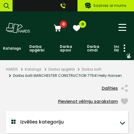
Sazinies ar mums
0
0
Darba
Darba
Darba
Individuāl
Katalogs
apģērbi
apavi
cimdi
līdzekļi
HARDS
Katalogs
Darba apģērbi
Darba šorti
Darba šorti MANCHESTER CONSTRUCTION 77541 Helly Hansen
Dalīties
Pievienot vēlmju sarakstam
Izvēlies kategoriju