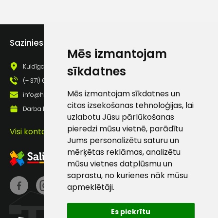
lietošanas noteikumiem
Piekrītu saņemt jaunumu
pastā
Sazinies ar mums
Mēs izmantojam
Sūtīt ziņojumu
Kuldīgas iela 69a, Saldus, Saldus nov., LV - 3801
sīkdatnes
(+ 371) 63 881 186
Mēs izmantojam sīkdatnes un
Klientu
info@hards.lv
citas izsekošanas tehnoloģijas, lai
Darba laiks: Darbadienās: 8:00 - 17:00
uzlabotu Jūsu pārlūkošanas
atbalsts
pieredzi mūsu vietnē, parādītu
Visi kontakti
Jums personalizētu saturu un
Darbdienās:
mērķētas reklāmas, analizētu
8:00 – 17:00
mūsu vietnes datplūsmu un
(+371) 63 881
saprastu, no kurienes nāk mūsu
186
apmeklētāji.
info@hards.lv
Es piekrītu