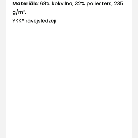
Materiāls
: 68% kokvilna, 32% poliesters, 235
E-pasts
g/m².
YKK® rāvējslēdzēji.
Kontakttālrunis
Ziņojums
Piekrītu SIA Hards interne