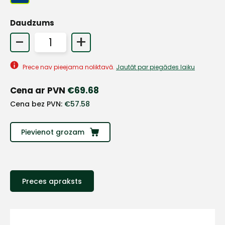
Daudzums
+
-
+
Sazinies
Prece nav pieejama noliktavā.
Jautāt par piegādes laiku
Cena ar PVN
€
69.68
ar
Cena bez PVN:
€
57.58
mums!
Pievienot grozam
Atbildēsim
pēc
iespējas
ātrāk
Preces apraksts
Vārds