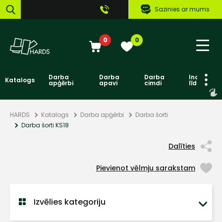
Sazinies ar mums
0
0
Darba
Darba
Darba
Individuāl
Katalogs
apģērbi
apavi
cimdi
līdzekļi
HARDS
Katalogs
Darba apģērbi
Darba šorti
Darba šorti KS18
Dalīties
Pievienot vēlmju sarakstam
Izvēlies kategoriju