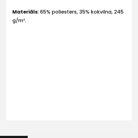
E-pasts
Materiāls
: 65% poliesters, 35% kokvilna, 245
g/m².
Kontakttālrunis
Ziņojums
Piekrītu SIA Hards interne
lietošanas noteikumiem