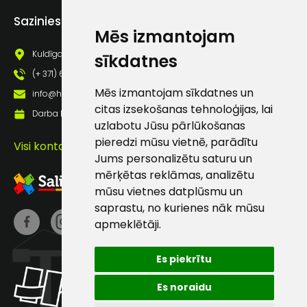
Piekrītu saņemt jaunumu
Sazinies ar mums
pastā
Mēs izmantojam
Kuldīgas iela 69a, Saldus, Saldus nov., LV - 3801
sīkdatnes
Sūtīt ziņojumu
(+ 371) 63 881 186
Mēs izmantojam sīkdatnes un
info@hards.lv
citas izsekošanas tehnoloģijas, lai
Klientu
Darba laiks: Darbadienās: 8:00 - 17:00
uzlabotu Jūsu pārlūkošanas
pieredzi mūsu vietnē, parādītu
Visi kontakti
atbalsts
Jums personalizētu saturu un
mērķētas reklāmas, analizētu
Darbdienās:
mūsu vietnes datplūsmu un
8:00 – 17:00
saprastu, no kurienes nāk mūsu
apmeklētāji.
(+371) 63 881
186
Es piekrītu
info@hards.lv
Es noraidu