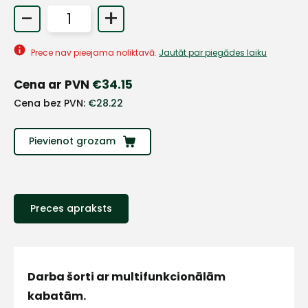
-
+
+
Prece nav pieejama noliktavā.
Jautāt par piegādes laiku
Sazinies
Cena ar PVN
€
34.15
Cena bez PVN:
€
28.22
ar
Pievienot grozam
mums!
Atbildēsim
pēc
iespējas
ātrāk
Preces apraksts
Vārds
Darba šorti ar multifunkcionālām
kabatām.