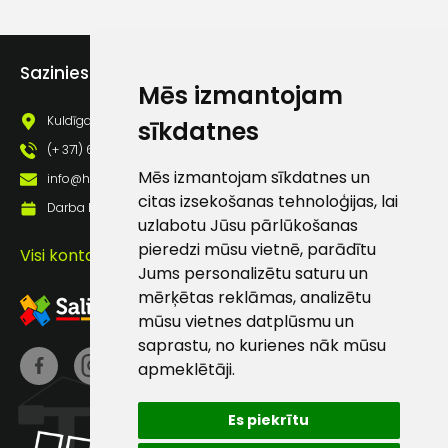
Piekrītu saņemt jaunumu
pastā
Sazinies ar mums
Mēs izmantojam
Kuldīgas iela 69a, Saldus, Saldus nov., LV - 3801
sīkdatnes
Sūtīt ziņojumu
(+ 371) 63 881 186
Mēs izmantojam sīkdatnes un
info@hards.lv
Klientu
citas izsekošanas tehnoloģijas, lai
Darba laiks: Darbadienās: 8:00 - 17:00
uzlabotu Jūsu pārlūkošanas
atbalsts
pieredzi mūsu vietnē, parādītu
Visi kontakti
Jums personalizētu saturu un
Darbdienās:
mērķētas reklāmas, analizētu
8:00 – 17:00
mūsu vietnes datplūsmu un
saprastu, no kurienes nāk mūsu
(+371) 63 881
apmeklētāji.
186
info@hards.lv
Es piekrītu