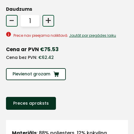
Daudzums
+
-
+
Prece nav pieejama noliktavā.
Jautāt par piegādes laiku
Sazinies
Cena ar PVN
€
75.53
ar
Cena bez PVN:
€
62.42
mums!
Pievienot grozam
Atbildēsim
pēc
iespējas
ātrāk
Preces apraksts
Vārds
Materiāls
: 88% poliesters, 12% kokvilna.