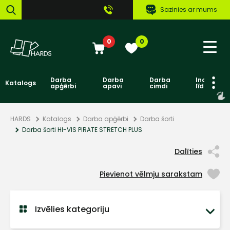
Sazinies ar mums
0
0
Darba
Darba
Darba
Individuāl
Katalogs
apģērbi
apavi
cimdi
līdzekļi
HARDS
Katalogs
Darba apģērbi
Darba šorti
Darba šorti HI-VIS PIRATE STRETCH PLUS
Dalīties
Pievienot vēlmju sarakstam
Izvēlies kategoriju