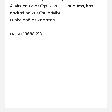
4-virzienu elastīgs STRETCH audums, kas
E-pasts
nodrošina kustību brīvību.
Funkcionālas kabatas.
EN ISO 13688:213
Kontakttālrunis
Ziņojums
Piekrītu SIA Hards interne
lietošanas noteikumiem