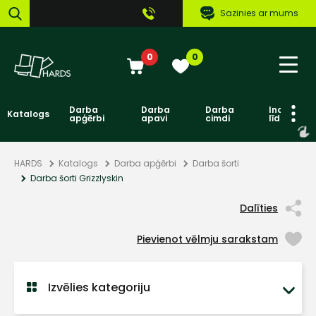
Sazinies ar mums
0
0
Darba
Darba
Darba
Individuāl
Katalogs
apģērbi
apavi
cimdi
līdzekļi
HARDS
Katalogs
Darba apģērbi
Darba šorti
Darba šorti Grizzlyskin
Dalīties
Pievienot vēlmju sarakstam
Izvēlies kategoriju