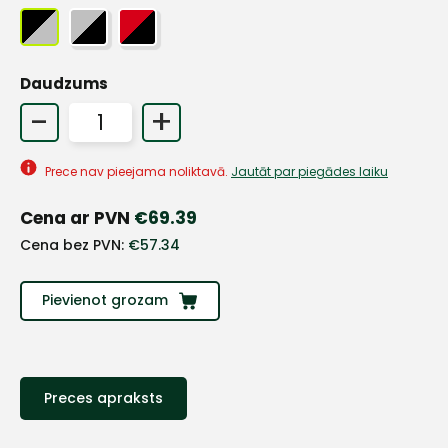
Daudzums
-
+
Prece nav pieejama noliktavā.
Jautāt par piegādes laiku
Cena ar PVN
€
69.39
Cena bez PVN:
€
57.34
Pievienot grozam
+
Preces apraksts
Sazinies