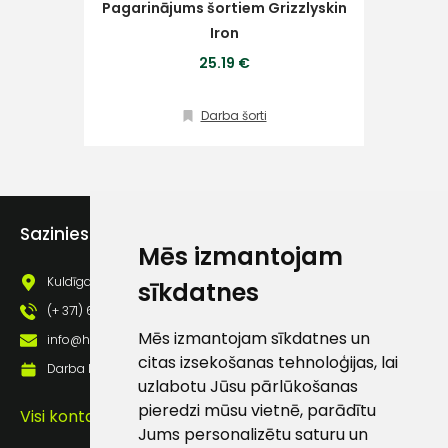
Pagarinājums šortiem Grizzlyskin
Iron
Klientu
25.19 €
atbalsts
Darba šorti
Darbdienās:
8:00 – 17:00
(+371) 63 881
186
Sazinies ar mums
Mēs izmantojam
info@hards.lv
Kuldīgas iela 69a, Saldus, Saldus nov., LV - 3801
sīkdatnes
(+ 371) 63 881 186
Mēs izmantojam sīkdatnes un
info@hards.lv
citas izsekošanas tehnoloģijas, lai
Darba laiks: Darbadienās: 8:00 - 17:00
uzlabotu Jūsu pārlūkošanas
pieredzi mūsu vietnē, parādītu
Visi kontakti
Jums personalizētu saturu un