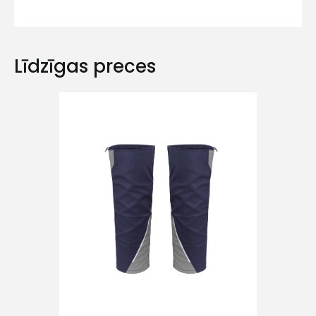
Līdzīgas preces
Ziņojums
Piekrītu SIA Hards interne
lietošanas noteikumiem
Piekrītu saņemt jaunumu
pastā
Sūtīt ziņojumu