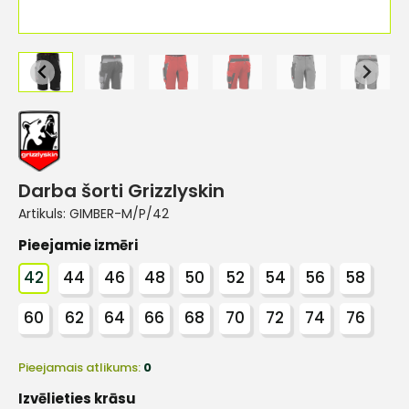
Darba šorti Grizzlyskin
Artikuls:
GIMBER-M/P/42
Pieejamie izmēri
42
44
46
48
50
52
54
56
58
60
62
64
66
68
70
72
74
76
Pieejamais atlikums:
0
Izvēlieties krāsu