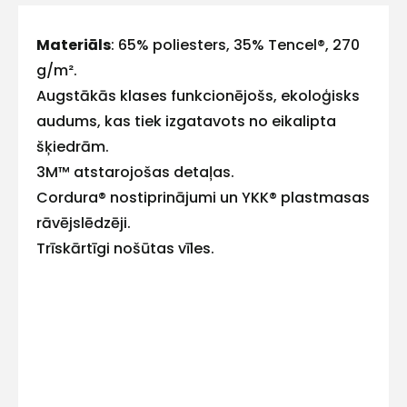
ar
Materiāls
: 65% poliesters, 35% Tencel®, 270
g/m².
mums!
Augstākās klases funkcionējošs, ekoloģisks
Atbildēsim
audums, kas tiek izgatavots no eikalipta
pēc
iespējas
šķiedrām.
ātrāk
3M™ atstarojošas detaļas.
Cordura® nostiprinājumi un YKK® plastmasas
Vārds
rāvējslēdzēji.
Trīskārtīgi nošūtas vīles.
E-pasts
Kontakttālrunis