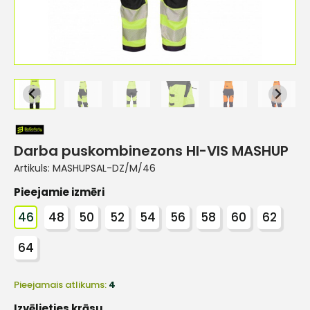
Darba puskombinezons HI-VIS MASHUP
Artikuls:
MASHUPSAL-DZ/M/46
Pieejamie izmēri
46
48
50
52
54
56
58
60
62
64
Pieejamais atlikums:
4
Izvēlieties krāsu