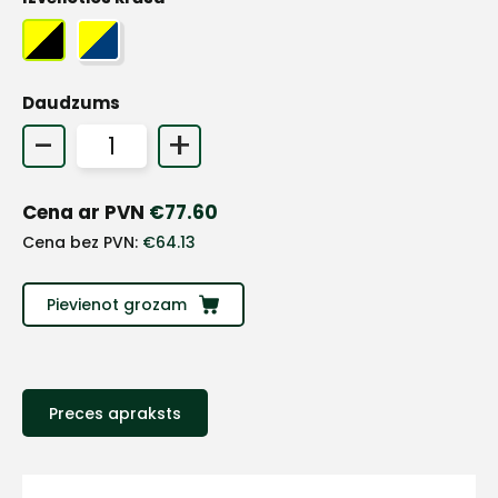
Daudzums
-
+
Cena ar PVN
€
77.60
Cena bez PVN:
€
64.13
Pievienot grozam
+
Preces apraksts
Sazinies