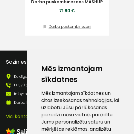
Darba puskombinezons MASHUP
Klientu
71.80 €
atbalsts
Darba puskombinezoni
Darbdienās:
8:00 – 17:00
(+371) 63 881
Sazinies ar mums
186
Mēs izmantojam
info@hards.lv
Kuldīgas iela 69a, Saldus, Saldus nov., LV - 3801
sīkdatnes
(+ 371) 63 881 186
Mēs izmantojam sīkdatnes un
info@hards.lv
citas izsekošanas tehnoloģijas, lai
Darba laiks: Darbadienās: 8:00 - 17:00
uzlabotu Jūsu pārlūkošanas
pieredzi mūsu vietnē, parādītu
Visi kontakti
Jums personalizētu saturu un
mērķētas reklāmas, analizētu