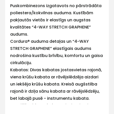
ar
Puskombinezons izgatavots no pārstrādāta
poliestera/kokvilnas auduma. Kustībām
mums!
pakļautās vietās ir elastīgs un augstas
kvalitātes “4-WAY STRETCH GRAPHENE”
Atbildēsim
pēc
audums.
iespējas
ātrāk
Cordura® auduma detaļas un “4-WAY
STRETCH GRAPHENE” elastīgais audums
Vārds
nodrošina kustību brīvību, komfortu un gaisa
cirkulāciju.
Kabatas: Divas kabatas jostasvietas rajonā,
viena krūšu kabata ar rāvējslēdzēja aizdari
E-pasts
un iekšēja krūšu kabata. Kreisā augšstilba
rajonā ir dziļa sānu kabata ar rāvējslēdzēju,
bet labajā pusē - instrumentu kabata.
Speciāli veidotas kabatas ievietojamiem
Kontakttālrunis
ceļgalu sargiem, ārēji pastiprinātas ar