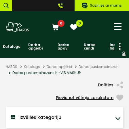
Sazinies ar mums
0
0
Darba
Darba
Darba
Individuāl
Katalogs
apģērbi
apavi
cimdi
līdzekļi
HARDS
Katalogs
Darba apģērbi
Darba puskombinezoni
Darba puskombinezons HI-VIS MASHUP
Dalīties
Pievienot vēlmju sarakstam
Izvēlies kategoriju