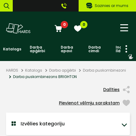
Sazinies ar mums
0
0
Darba
Darba
Darba
Individuāl
Katalogs
apģērbi
apavi
cimdi
līdzekļi
HARDS
Katalogs
Darba apģērbi
Darba puskombinezoni
Darba puskombinezons BRIGHTON
Dalīties
Pievienot vēlmju sarakstam
Izvēlies kategoriju