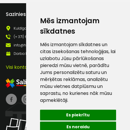
Piekrītu saņemt jaunumu
pastā
Sazinies ar mums
Mēs izmantojam
Kuldīgas iela 69a, Saldus, Saldus nov., LV - 3801
sīkdatnes
Sūtīt ziņojumu
(+ 371) 63 881 186
Mēs izmantojam sīkdatnes un
info@hards.lv
Klientu
citas izsekošanas tehnoloģijas, lai
Darba laiks: Darbadienās: 8:00 - 17:00
uzlabotu Jūsu pārlūkošanas
atbalsts
pieredzi mūsu vietnē, parādītu
Visi kontakti
Jums personalizētu saturu un
mērķētas reklāmas, analizētu
Darbdienās:
mūsu vietnes datplūsmu un
8:00 – 17:00
saprastu, no kurienes nāk mūsu
(+371) 63 881
apmeklētāji.
186
Es piekrītu
info@hards.lv
Es noraidu