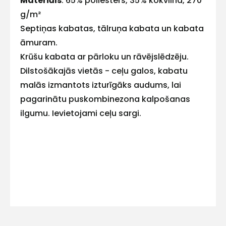
Materiāls
: 65% poliesters, 35% kokvilna, 270
E-pasts
g/m²
Septiņas kabatas, tālruņa kabata un kabata
āmuram.
Krūšu kabata ar pārloku un rāvējslēdzēju.
Kontakttālrunis
Dilstošākajās vietās - ceļu galos, kabatu
malās izmantots izturīgāks audums, lai
pagarinātu puskombinezona kalpošanas
ilgumu. Ievietojami ceļu sargi.
Ziņojums
Piekrītu SIA Hards interne
lietošanas noteikumiem