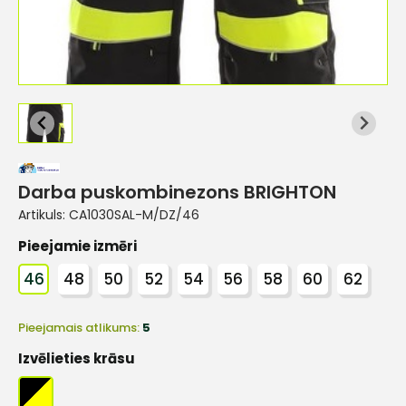
Darba puskombinezons BRIGHTON
Artikuls:
CA1030SAL-M/DZ/46
Pieejamie izmēri
46
48
50
52
54
56
58
60
62
Pieejamais atlikums:
5
Izvēlieties krāsu