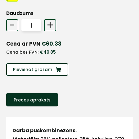
+
Daudzums
-
+
Sazinies
Cena ar PVN
€
60.33
ar
Cena bez PVN:
€
49.85
mums!
Pievienot grozam
Atbildēsim
pēc
iespējas
ātrāk
Preces apraksts
Vārds
Darba puskombinezons.