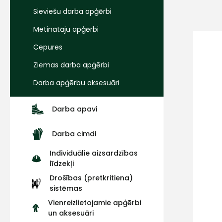
Sieviešu darba apģērbi
Metinātāju apģērbi
Cepures
Ziemas darba apģērbi
Darba apģērbu aksesuāri
Darba apavi
Darba cimdi
Individuālie aizsardzības
līdzekļi
Drošības (pretkritiena)
sistēmas
Vienreizlietojamie apģērbi
un aksesuāri