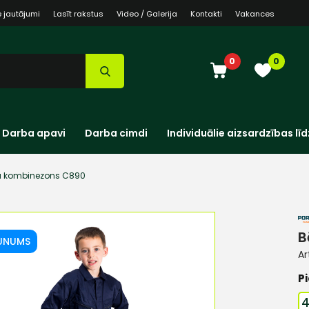
e jautājumi
Lasīt rakstus
Video / Galerija
Kontakti
Vakances
0
0
Darba apavi
Darba cimdi
Individuālie aizsardzības līd
u kombinezons C890
B
UNUMS
Ar
Pi
4