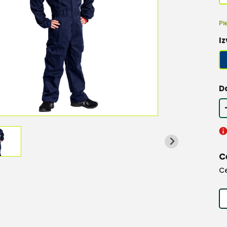
Pi
Iz
D
C
C