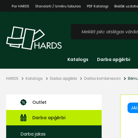
Par HARDS
Standarti / Izmēru tabulas
PDF Katalogi
Biežāk uzdoti
Katalogs
Darba apģērbi
HARDS
Katalogs
Darba apģērbi
Darba kombinezoni
Bērn
Outlet
JA
Darba apģērbi
Darba jakas