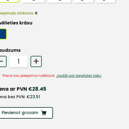
eejamais atlikums:
0
vēlieties krāsu
audzums
-
+
Prece nav pieejama noliktavā.
Jautāt par piegādes laiku
ena ar PVN
€
28.45
ena bez PVN:
€
23.51
Pievienot grozam