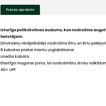
Preces apraksts
Izturīgs polikokvilnas audums, kas nodrošina augs
lietotājam.
Divvirzienu rāvējslēdzējs nodrošina ātru un ērtu piekļuvi
8 kabatas plašai mantu uzglabāšanai
+
Lineāla kabata
Elastīga muguras josta, lai nodrošinātu drošu valkāša
40+ UPF
Sazinies
ar