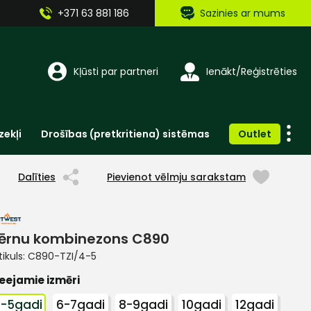
+371 63 881 186
Sazinies ar mums
Kļūsti par partneri
Ienākt/Reģistrēties
zekļi
Drošības (pretkritiena) sistēmas
Outlet
Vienreizlietojamie apģērbi un aksesuāri
Brīdinošās zīmes, lentes, uzlīmes
Dalīties
Pievienot vēlmju sarakstam
ērnu kombinezons C890
tikuls:
C890-TZI/4-5
eejamie izmēri
-5gadi
6-7gadi
8-9gadi
10gadi
12gadi