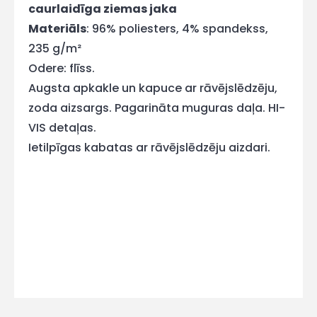
caurlaidīga ziemas jaka
E-pasts
Materiāls
: 96% poliesters, 4% spandekss,
235 g/m²
Odere: flīss.
Augsta apkakle un kapuce ar rāvējslēdzēju,
Kontakttālrunis
zoda aizsargs. Pagarināta muguras daļa. HI-
VIS detaļas.
Ietilpīgas kabatas ar rāvējslēdzēju aizdari.
Ziņojums
Piekrītu SIA Hards interne
lietošanas noteikumiem