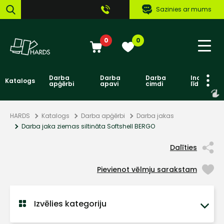
Sazinies ar mums
0
0
Darba
Darba
Darba
Individuāl
Katalogs
apģērbi
apavi
cimdi
līdzekļi
HARDS
Katalogs
Darba apģērbi
Darba jakas
Darba jaka ziemas siltināta Softshell BERGO
Dalīties
Pievienot vēlmju sarakstam
Izvēlies kategoriju