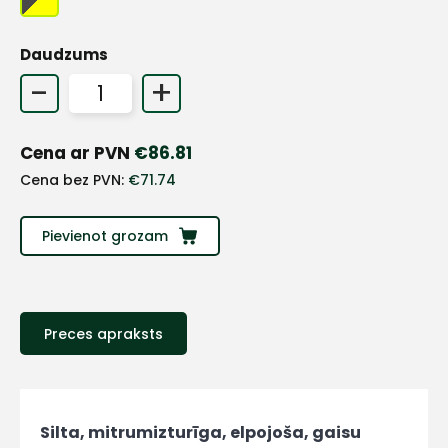
+
Daudzums
-
+
Sazinies
Cena ar PVN
€
86.81
ar
Cena bez PVN:
€
71.74
mums!
Pievienot grozam
Atbildēsim
pēc
iespējas
ātrāk
Preces apraksts
Vārds
Silta, mitrumizturīga, elpojoša, gaisu