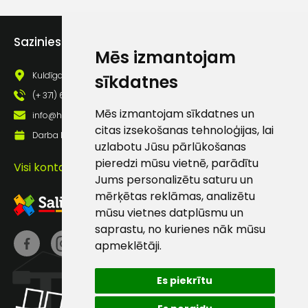
Piekrītu saņemt jaunumu
pastā
Sazinies ar mums
Mēs izmantojam
Kuldīgas iela 69a, Saldus, Saldus nov., LV - 3801
sīkdatnes
Sūtīt ziņojumu
(+ 371) 63 881 186
Mēs izmantojam sīkdatnes un
info@hards.lv
Klientu
citas izsekošanas tehnoloģijas, lai
Darba laiks: Darbadienās: 8:00 - 17:00
uzlabotu Jūsu pārlūkošanas
atbalsts
pieredzi mūsu vietnē, parādītu
Visi kontakti
Jums personalizētu saturu un
mērķētas reklāmas, analizētu
Darbdienās:
8:00 – 17:00
mūsu vietnes datplūsmu un
saprastu, no kurienes nāk mūsu
(+371) 63 881
apmeklētāji.
186
info@hards.lv
Es piekrītu