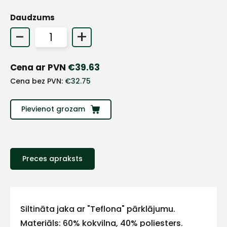
Daudzums
+
-
+
Sazinies
Cena ar PVN
€
39.63
Cena bez PVN:
€
32.75
ar
mums!
Pievienot grozam
Atbildēsim
pēc
iespējas
ātrāk
Preces apraksts
Vārds
Siltināta jaka ar "Teflona" pārklājumu.
Materiāls: 60% kokvilna, 40% poliesters.