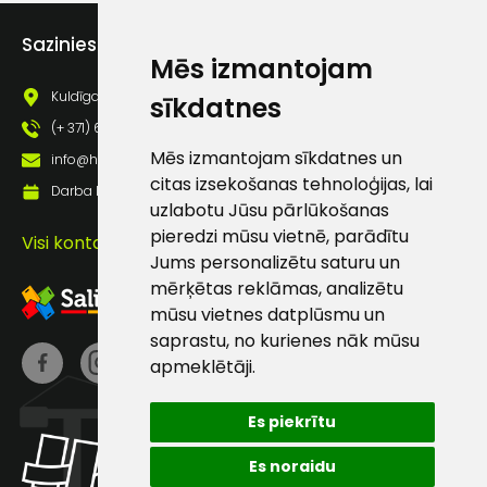
Piekrītu saņemt jaunumu
pastā
Sazinies ar mums
Mēs izmantojam
Kuldīgas iela 69a, Saldus, Saldus nov., LV - 3801
sīkdatnes
Sūtīt ziņojumu
(+ 371) 63 881 186
Mēs izmantojam sīkdatnes un
info@hards.lv
citas izsekošanas tehnoloģijas, lai
Klientu
Darba laiks: Darbadienās: 8:00 - 17:00
uzlabotu Jūsu pārlūkošanas
pieredzi mūsu vietnē, parādītu
atbalsts
Visi kontakti
Jums personalizētu saturu un
mērķētas reklāmas, analizētu
Darbdienās:
mūsu vietnes datplūsmu un
8:00 – 17:00
saprastu, no kurienes nāk mūsu
(+371) 63 881
apmeklētāji.
186
Es piekrītu
info@hards.lv
Es noraidu