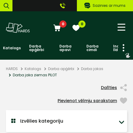
Sazinies ar mums
0
0
Darba
Darba
Darba
Individuāl
Katalogs
apģērbi
apavi
cimdi
līdzekļi
HARDS
Katalogs
Darba apģērbi
Darba jakas
Darba jaka ziemas PILOT
Dalīties
Pievienot vēlmju sarakstam
Izvēlies kategoriju