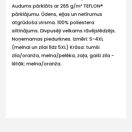
E-pasts
Audums pārklāts ar 265 g/m² TEFLON®
pārklājumu. Ūdens, eļļas un netīrumus
atgrūdoša virsma. 100% poliestera
siltinājums. Divpusēji velkams rāvējslēdzējs.
Kontakttālrunis
Noņemamas piedurknes. Izmēri: S-4XL
(melnai un zilai līdz 5XL) Krāsa: tumši
zila/oranža, melna/pelēka, zaļa, gaiši zila -
lētāk; melna/oranža.
Ziņojums
Piekrītu SIA Hards interne
lietošanas noteikumiem