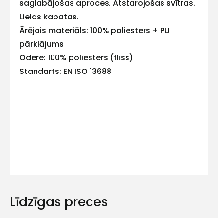
saglabājošas aproces. Atstarojošas svītras.
mums!
Lielas kabatas.
Ārējais materiāls: 100% poliesters + PU
Atbildēsim
pēc
pārklājums
iespējas
ātrāk
Odere: 100% poliesters (flīss)
Standarts: EN ISO 13688
Vārds
E-pasts
Kontakttālrunis
Līdzīgas preces