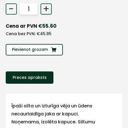
-
+
Cena ar PVN
€
55.60
Cena bez PVN:
€
45.95
Pievienot grozam
Preces apraksts
+
Sazinies
Īpaši silta un izturīga vēja un ūdens
necaurlaidīga jaka ar kapuci.
ar
Noņemama, izolēta kapuce. Siltumu