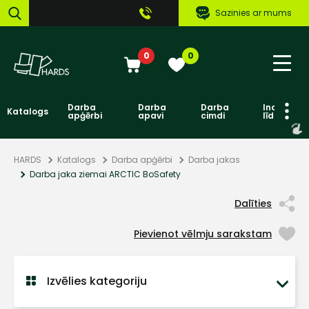
Sazinies ar mums
0
0
Darba
Darba
Darba
Individuāl
Katalogs
apģērbi
apavi
cimdi
līdzekļi
HARDS
Katalogs
Darba apģērbi
Darba jakas
Darba jaka ziemai ARCTIC BoSafety
Dalīties
Pievienot vēlmju sarakstam
Izvēlies kategoriju