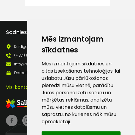
atbalsts
Darbdienās:
Sazinies ar mums
8:00 – 17:00
Mēs izmantojam
(+371) 63 881
Kuldīgas iela 69a, Saldus, Saldus nov., LV - 3801
sīkdatnes
186
(+ 371) 63 881 186
info@hards.lv
Mēs izmantojam sīkdatnes un
info@hards.lv
citas izsekošanas tehnoloģijas, lai
Darba laiks: Darbadienās: 8:00 - 17:00
uzlabotu Jūsu pārlūkošanas
pieredzi mūsu vietnē, parādītu
Visi kontakti
Jums personalizētu saturu un
mērķētas reklāmas, analizētu
mūsu vietnes datplūsmu un
saprastu, no kurienes nāk mūsu
apmeklētāji.