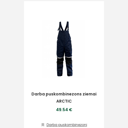
Ziņojums
Piekrītu SIA Hards interne
lietošanas noteikumiem
Piekrītu saņemt jaunumu
pastā
Darba puskombinezons ziemai
ARCTIC
Sūtīt ziņojumu
49.54 €
Klientu
Darba puskombinezoni