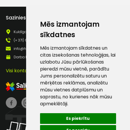
Piekrītu saņemt jaunumu
pastā
Sazinies ar mums
Mēs izmantojam
Kuldīgas iela 69a, Saldus, Saldus nov., LV - 3801
sīkdatnes
Sūtīt ziņojumu
(+ 371) 63 881 186
Mēs izmantojam sīkdatnes un
info@hards.lv
Klientu
citas izsekošanas tehnoloģijas, lai
Darba laiks: Darbadienās: 8:00 - 17:00
uzlabotu Jūsu pārlūkošanas
atbalsts
pieredzi mūsu vietnē, parādītu
Visi kontakti
Jums personalizētu saturu un
mērķētas reklāmas, analizētu
Darbdienās:
8:00 – 17:00
mūsu vietnes datplūsmu un
saprastu, no kurienes nāk mūsu
(+371) 63 881
apmeklētāji.
186
info@hards.lv
Es piekrītu