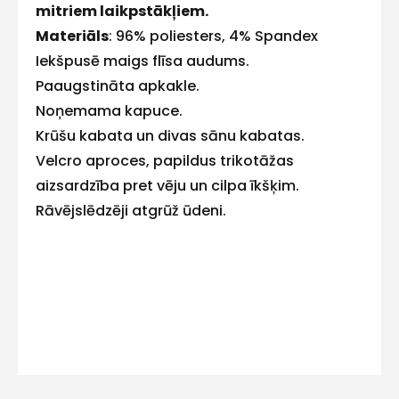
mitriem laikpstākļiem.
E-pasts
Materiāls
: 96% poliesters, 4% Spandex
Iekšpusē maigs flīsa audums.
Paaugstināta apkakle.
Noņemama kapuce.
Kontakttālrunis
Krūšu kabata un divas sānu kabatas.
Velcro aproces, papildus trikotāžas
aizsardzība pret vēju un cilpa īkšķim.
Rāvējslēdzēji atgrūž ūdeni.
Ziņojums
Piekrītu SIA Hards interne
lietošanas noteikumiem