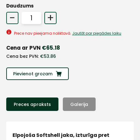
Daudzums
-
+
+
Prece nav pieejama noliktavā.
Jautāt par piegādes laiku
Sazinies
Cena ar PVN
€
65.18
ar
Cena bez PVN:
€
53.86
mums!
Pievienot grozam
Atbildēsim
pēc
iespējas
ātrāk
Preces apraksts
Galerija
Vārds
Elpojoša Softshell jaka, izturīga pret