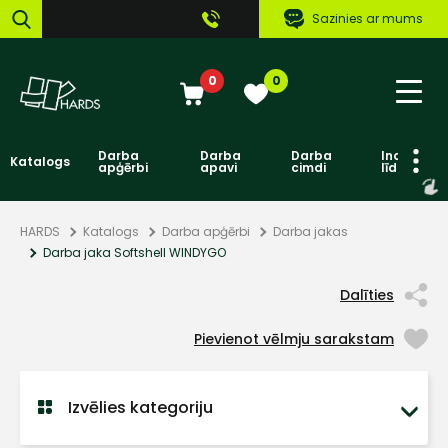
Sazinies ar mums
0
0
Darba
Darba
Darba
Individuāl
Katalogs
apģērbi
apavi
cimdi
līdzekļi
HARDS
Katalogs
Darba apģērbi
Darba jakas
Darba jaka Softshell WINDYGO
Dalīties
Pievienot vēlmju sarakstam
Izvēlies kategoriju