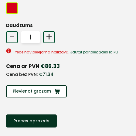
Daudzums
-
+
Prece nav pieejama noliktavā.
Jautāt par piegādes laiku
Cena ar PVN
€
86.33
Cena bez PVN:
€
71.34
Pievienot grozam
+
Preces apraksts
Sazinies