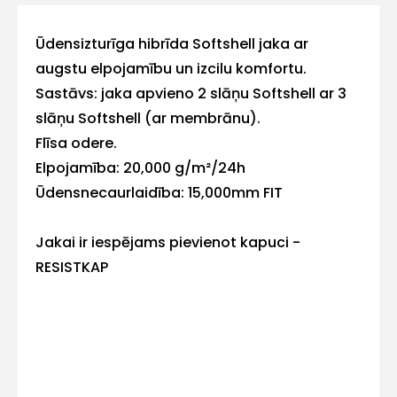
ar
Ūdensizturīga hibrīda Softshell jaka ar
augstu elpojamību un izcilu komfortu.
mums!
Sastāvs: jaka apvieno 2 slāņu Softshell ar 3
Atbildēsim
slāņu Softshell (ar membrānu).
pēc
iespējas
Flīsa odere.
ātrāk
Elpojamība: 20,000 g/m²/24h
Ūdensnecaurlaidība: 15,000mm FIT
Vārds
Jakai ir iespējams pievienot kapuci -
RESISTKAP
E-pasts
Kontakttālrunis