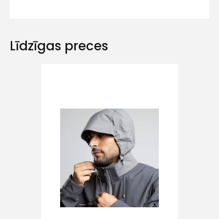
Līdzīgas preces
Ziņojums
Piekrītu SIA Hards interne
lietošanas noteikumiem
Piekrītu saņemt jaunumu
pastā
Sūtīt ziņojumu