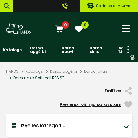
Sazinies ar mums
0
0
Darba
Darba
Darba
Individuāl
Katalogs
apģērbi
apavi
cimdi
līdzekļi
HARDS
Katalogs
Darba apģērbi
Darba jakas
Darba jaka Softshell RESIST
Dalīties
Pievienot vēlmju sarakstam
Izvēlies kategoriju