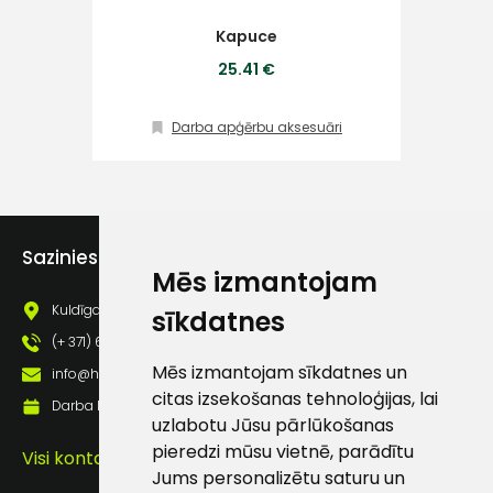
Kapuce
Klientu
25.41 €
atbalsts
Darba apģērbu aksesuāri
Darbdienās:
8:00 – 17:00
(+371) 63 881
186
Sazinies ar mums
Mēs izmantojam
info@hards.lv
Kuldīgas iela 69a, Saldus, Saldus nov., LV - 3801
sīkdatnes
(+ 371) 63 881 186
Mēs izmantojam sīkdatnes un
info@hards.lv
citas izsekošanas tehnoloģijas, lai
Darba laiks: Darbadienās: 8:00 - 17:00
uzlabotu Jūsu pārlūkošanas
pieredzi mūsu vietnē, parādītu
Visi kontakti
Jums personalizētu saturu un