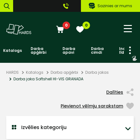
Sazinies ar mums
0
0
Darba
Darba
Darba
Individuāl
Katalogs
apģērbi
apavi
cimdi
līdzekļi
HARDS
Katalogs
Darba apģērbi
Darba jakas
Darba jaka Softshell HI-VIS GRANADA
Dalīties
Pievienot vēlmju sarakstam
Izvēlies kategoriju