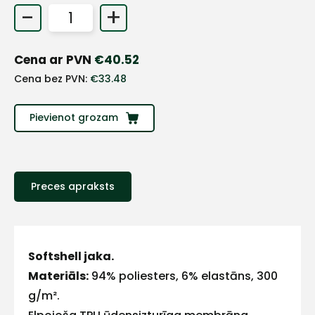
-
+
+
Cena ar PVN
€
40.52
Sazinies
Cena bez PVN:
€
33.48
ar
Pievienot grozam
mums!
Atbildēsim
pēc
iespējas
Preces apraksts
ātrāk
Vārds
Softshell jaka.
Materiāls:
94% poliesters, 6% elastāns, 300
g/m².
E-pasts