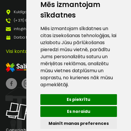
Mēs izmantojam
pastā
Kuldīgas iela 69a, Saldus, Saldus nov., LV - 3801
sīkdatnes
(+ 371) 63 881 186
Sūtīt ziņojumu
Mēs izmantojam sīkdatnes un
info@hards.lv
citas izsekošanas tehnoloģijas, lai
Darba laiks: Darbadienās: 8:00 - 17:00
uzlabotu Jūsu pārlūkošanas
Klientu
pieredzi mūsu vietnē, parādītu
Visi kontakti
Jums personalizētu saturu un
atbalsts
mērķētas reklāmas, analizētu
mūsu vietnes datplūsmu un
Darbdienās:
saprastu, no kurienes nāk mūsu
8:00 – 17:00
apmeklētāji.
(+371) 63 881
186
Es piekrītu
info@hards.lv
Es noraidu
Mainīt manas preferences
Copyright © 2025 Hards SIA.