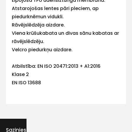
Elpojoša TPU ūdensizturīga membrāna.
Atstarojošas lentes pāri pleciem, ap
piedurknēmun vidukli.
Rāvējslēdzēja aizdare.
Kontakttālrunis
Viena krūšukabata un divas sānu kabatas ar
rāvējslēdzēju.
Velcro piedurkņu aizdare.
Ziņojums
Atbilstība: EN ISO 20471:2013 + A1:2016
Klase 2
EN ISO 13688
Piekrītu SIA Hards interne
lietošanas noteikumiem
Piekrītu saņemt jaunumu
Sazinies ar mums