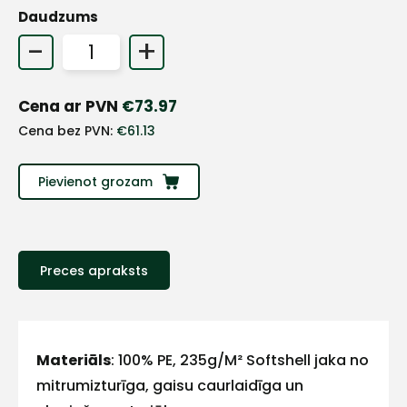
Daudzums
+
-
+
Sazinies
Cena ar PVN
€
73.97
Cena bez PVN:
€
61.13
ar
Pievienot grozam
mums!
Atbildēsim
pēc
iespējas
ātrāk
Preces apraksts
Vārds
Materiāls
: 100% PE, 235g/M² Softshell jaka no
mitrumizturīga, gaisu caurlaidīga un