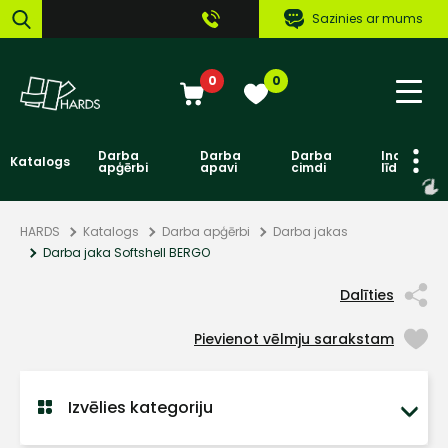
Sazinies ar mums
0
0
Darba
Darba
Darba
Individuāl
Katalogs
apģērbi
apavi
cimdi
līdzekļi
HARDS
Katalogs
Darba apģērbi
Darba jakas
Darba jaka Softshell BERGO
Dalīties
Pievienot vēlmju sarakstam
Izvēlies kategoriju