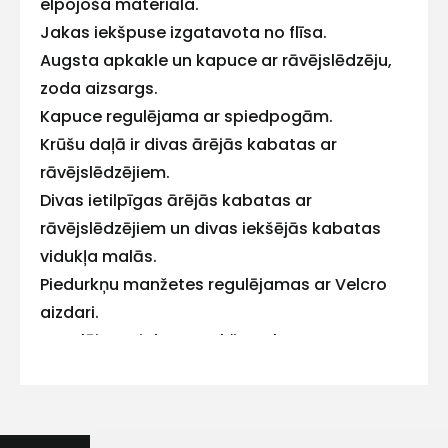
E-pasts
elpojoša materiāla.
Jakas iekšpuse izgatavota no flīsa.
Augsta apkakle un kapuce ar rāvējslēdzēju,
zoda aizsargs.
Kontakttālrunis
Kapuce regulējama ar spiedpogām.
Krūšu daļā ir divas ārējās kabatas ar
rāvējslēdzējiem.
Divas ietilpīgas ārējās kabatas ar
Ziņojums
rāvējslēdzējiem un divas iekšējās kabatas
vidukļa malās.
Piedurkņu manžetes regulējamas ar Velcro
aizdari.
Regulējams jakas apakšas platums.
Pagarināta muguras daļa.
6cm platas atstarojošas detaļas uz pleciem,
Piekrītu SIA Hards interne
lietošanas noteikumiem
rokām un vidukļa.