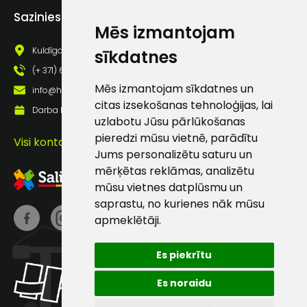
Atstarojošās detaļas, kontrasta šuves.
Piekrītu saņemt jaunumu
Sazinies ar mums
pastā
Mēs izmantojam
Kuldīgas iela 69a, Saldus, Saldus nov., LV - 3801
sīkdatnes
Sūtīt ziņojumu
(+ 371) 63 881 186
Mēs izmantojam sīkdatnes un
info@hards.lv
citas izsekošanas tehnoloģijas, lai
Klientu
Darba laiks: Darbadienās: 8:00 - 17:00
uzlabotu Jūsu pārlūkošanas
pieredzi mūsu vietnē, parādītu
Visi kontakti
atbalsts
Jums personalizētu saturu un
mērķētas reklāmas, analizētu
Darbdienās:
mūsu vietnes datplūsmu un
8:00 – 17:00
saprastu, no kurienes nāk mūsu
apmeklētāji.
(+371) 63 881
186
Es piekrītu
info@hards.lv
Es noraidu