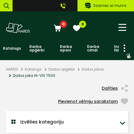
Sazinies ar mums
0
0
Darba
Darba
Darba
Individuāl
Katalogs
apģērbi
apavi
cimdi
līdzekļi
HARDS
Katalogs
Darba apģērbi
Darba jakas
Darba jaka HI-VIS T500
Dalīties
Pievienot vēlmju sarakstam
Izvēlies kategoriju