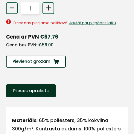
-
+
+
Prece nav pieejama noliktavā.
Jautāt par piegādes laiku
Sazinies
Cena ar PVN
€
67.76
Cena bez PVN:
€
56.00
ar
Pievienot grozam
mums!
Atbildēsim
pēc
iespējas
ātrāk
Preces apraksts
Vārds
Materiāls
: 65% poliesters, 35% kokvilna
300g/m². Kontrasta audums: 100% poliesters