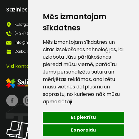
ISO 20471 pēc 50x mazgāšanas reizēm.
Piekrītu saņemt jaunumu
Sazinies ar mums
pastā
Mēs izmantojam
Kuldīgas iela 69a, Saldus, Saldus nov., LV - 3801
sīkdatnes
Sūtīt ziņojumu
(+ 371) 63 881 186
Mēs izmantojam sīkdatnes un
info@hards.lv
citas izsekošanas tehnoloģijas, lai
Klientu
Darba laiks: Darbadienās: 8:00 - 17:00
uzlabotu Jūsu pārlūkošanas
pieredzi mūsu vietnē, parādītu
Visi kontakti
atbalsts
Jums personalizētu saturu un
mērķētas reklāmas, analizētu
Darbdienās:
mūsu vietnes datplūsmu un
8:00 – 17:00
saprastu, no kurienes nāk mūsu
apmeklētāji.
(+371) 63 881
186
Es piekrītu
info@hards.lv
Es noraidu