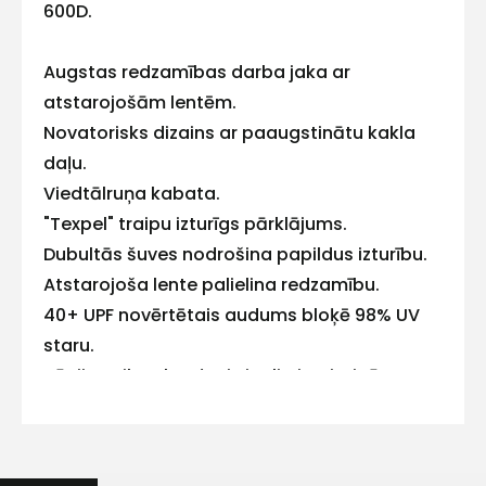
E-pasts
600D.
Augstas redzamības darba jaka ar
atstarojošām lentēm.
Kontakttālrunis
Novatorisks dizains ar paaugstinātu kakla
daļu.
Viedtālruņa kabata.
"Texpel" traipu izturīgs pārklājums.
Ziņojums
Dubultās šuves nodrošina papildus izturību.
Atstarojoša lente palielina redzamību.
40+ UPF novērtētais audums bloķē 98% UV
staru.
Rācijas cilpa, kas ļauj viegli piestiprināt
rāciju.
Piekrītu SIA Hards interne
lietošanas noteikumiem
Atbilstība: CE EN ISO 20471:2013 klase 3, EN