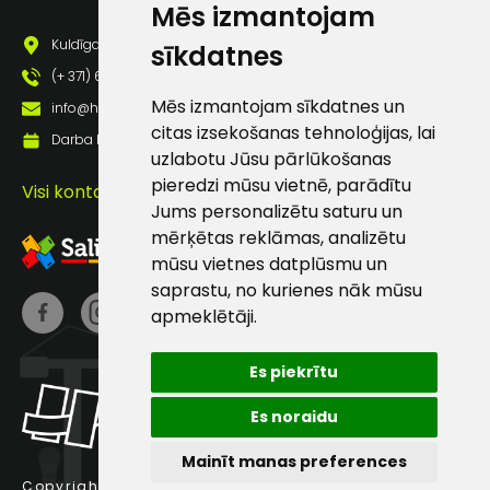
Mēs izmantojam
pastā
Kuldīgas iela 69a, Saldus, Saldus nov., LV - 3801
sīkdatnes
(+ 371) 63 881 186
Sūtīt ziņojumu
Mēs izmantojam sīkdatnes un
info@hards.lv
citas izsekošanas tehnoloģijas, lai
Darba laiks: Darbadienās: 8:00 - 17:00
uzlabotu Jūsu pārlūkošanas
Klientu
pieredzi mūsu vietnē, parādītu
Visi kontakti
Jums personalizētu saturu un
atbalsts
mērķētas reklāmas, analizētu
mūsu vietnes datplūsmu un
Darbdienās:
saprastu, no kurienes nāk mūsu
8:00 – 17:00
apmeklētāji.
(+371) 63 881
186
Es piekrītu
info@hards.lv
Es noraidu
Mainīt manas preferences
Copyright © 2025 Hards SIA.