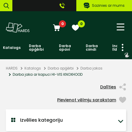
Sazinies ar mums
0
0
Darba
Darba
Darba
Individuāl
Katalogs
apģērbi
apavi
cimdi
līdzekļi
HARDS
Katalogs
Darba apģērbi
Darba jakas
Darba jaka ar kapuci HI-VIS KNOXHOOD
Dalīties
Pievienot vēlmju sarakstam
Izvēlies kategoriju