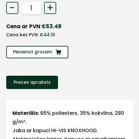
-
+
+
Cena ar PVN
€
53.48
Sazinies
Cena bez PVN:
€
44.19
ar
Pievienot grozam
mums!
Atbildēsim
pēc
iespējas
Preces apraksts
ātrāk
Vārds
Materiāls
: 65% poliesters, 35% kokvilna, 280
g/m².
Jaka ar kapuci HI-VIS KNOXHOOD.
E-pasts