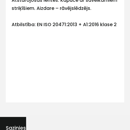
Atstarojošas lentes. Kapuce ar savelkamiem
striķīšiem. Aizdare – rāvējslēdzējs.
Atbilstība: EN ISO 20471:2013 + A1:2016 klase 2
Kontakttālrunis
Ziņojums
Piekrītu SIA Hards interne
lietošanas noteikumiem
Piekrītu saņemt jaunumu
Sazinies ar mums