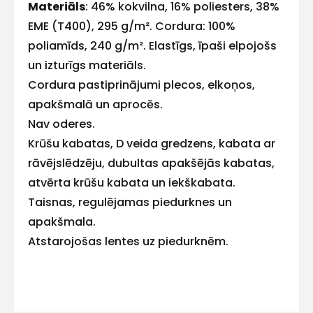
Materiāls
: 46% kokvilna, 16% poliesters, 38%
E-pasts
EME (T400), 295 g/m². Cordura: 100%
poliamīds, 240 g/m². Elastīgs, īpaši elpojošs
un izturīgs materiāls.
Cordura pastiprinājumi plecos, elkoņos,
Kontakttālrunis
apakšmalā un aprocēs.
Nav oderes.
Krūšu kabatas, D veida gredzens, kabata ar
rāvējslēdzēju, dubultas apakšējās kabatas,
Ziņojums
atvērta krūšu kabata un iekškabata.
Taisnas, regulējamas piedurknes un
apakšmala.
Atstarojošas lentes uz piedurknēm.
Piekrītu SIA Hards interne