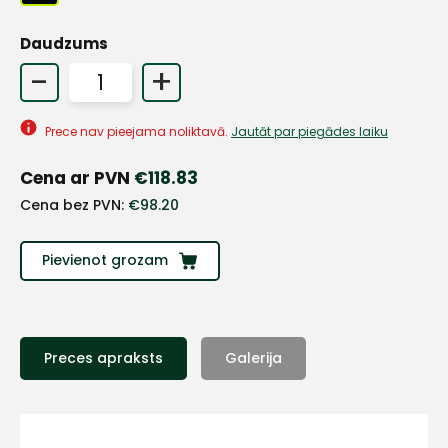
Daudzums
+
-
+
Prece nav pieejama noliktavā.
Jautāt par piegādes laiku
Sazinies
Cena ar PVN
€
118.83
ar
Cena bez PVN:
€
98.20
mums!
Pievienot grozam
Atbildēsim
pēc
iespējas
ātrāk
Preces apraksts
Galerija
Vārds