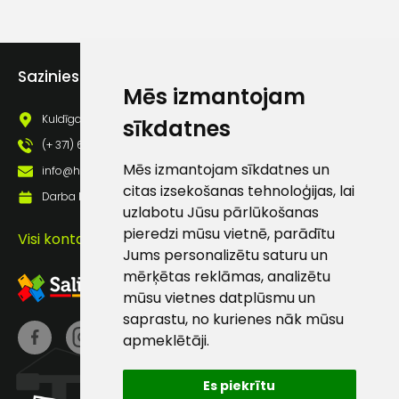
lietošanas noteikumiem
Piekrītu saņemt jaunumu
pastā
Sazinies ar mums
Mēs izmantojam
Sūtīt ziņojumu
Kuldīgas iela 69a, Saldus, Saldus nov., LV - 3801
sīkdatnes
(+ 371) 63 881 186
Mēs izmantojam sīkdatnes un
Klientu
info@hards.lv
citas izsekošanas tehnoloģijas, lai
Darba laiks: Darbadienās: 8:00 - 17:00
uzlabotu Jūsu pārlūkošanas
atbalsts
pieredzi mūsu vietnē, parādītu
Visi kontakti
Jums personalizētu saturu un
Darbdienās:
mērķētas reklāmas, analizētu
8:00 – 17:00
mūsu vietnes datplūsmu un
saprastu, no kurienes nāk mūsu
(+371) 63 881
186
apmeklētāji.
info@hards.lv
Es piekrītu