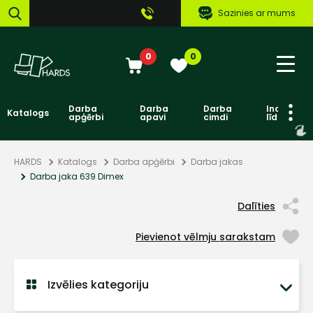
Sazinies ar mums
0
0
Darba
Darba
Darba
Individuāl
Katalogs
apģērbi
apavi
cimdi
līdzekļi
HARDS
Katalogs
Darba apģērbi
Darba jakas
Darba jaka 639 Dimex
Dalīties
Pievienot vēlmju sarakstam
Izvēlies kategoriju