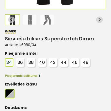
Sieviešu bikses Superstretch Dimex
Artikuls:
D6080/34
Pieejamie izmēri
34
36
38
40
42
44
46
48
Pieejamais atlikums:
1
Izvēlieties krāsu
Daudzums