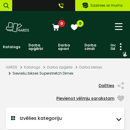
Sazinies ar mums
0
0
Darba
Darba
Darba
Individuāl
Katalogs
apģērbi
apavi
cimdi
līdzekļi
HARDS
Katalogs
Darba apģērbi
Darba bikses
Sieviešu bikses Superstretch Dimex
Dalīties
Pievienot vēlmju sarakstam
Izvēlies kategoriju