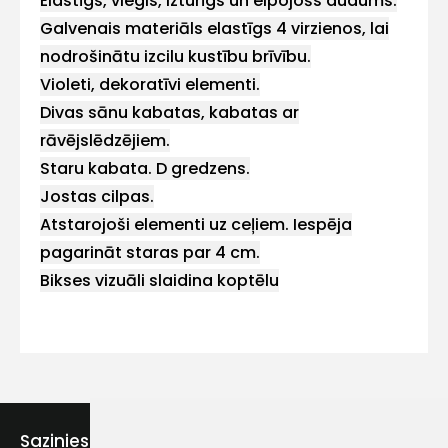
Elastīgs, viegls, izturīgs un elpojošs audums.
Galvenais materiāls elastīgs 4 virzienos, lai
nodrošinātu izcilu kustību brīvību.
Violeti, dekoratīvi elementi.
Kontakttālrunis
Divas sānu kabatas, kabatas ar
rāvējslēdzējiem.
Staru kabata. D gredzens.
Jostas cilpas.
Ziņojums
Atstarojoši elementi uz ceļiem. Iespēja
pagarināt staras par 4 cm.
Bikses vizuāli slaidina koptēlu
Piekrītu SIA Hards interne
lietošanas noteikumiem
Piekrītu saņemt jaunumu
Sazinies ar mums