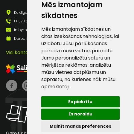
Mēs izmantojam
pastā
Kuldīgas iela 69a, Saldus, Saldus nov., LV - 3801
sīkdatnes
(+ 371) 63 881 186
Sūtīt ziņojumu
Mēs izmantojam sīkdatnes un
info@hards.lv
citas izsekošanas tehnoloģijas, lai
Darba laiks: Darbadienās: 8:00 - 17:00
uzlabotu Jūsu pārlūkošanas
Klientu
pieredzi mūsu vietnē, parādītu
Visi kontakti
Jums personalizētu saturu un
atbalsts
mērķētas reklāmas, analizētu
mūsu vietnes datplūsmu un
Darbdienās:
saprastu, no kurienes nāk mūsu
8:00 – 17:00
apmeklētāji.
(+371) 63 881
186
Es piekrītu
info@hards.lv
Es noraidu
Mainīt manas preferences
Copyright © 2025 Hards SIA.