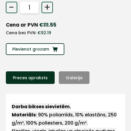
-
+
+
Cena ar PVN
€
111.55
Sazinies
Cena bez PVN:
€
92.19
ar
Pievienot grozam
mums!
Atbildēsim
pēc
iespējas
Preces apraksts
Galerija
ātrāk
Vārds
Darba bikses sievietēm.
Materiāls
: 90% poliamīds, 10% elastāns, 250
g/m², 100% poliesters, 200 g/m².
E-pasts