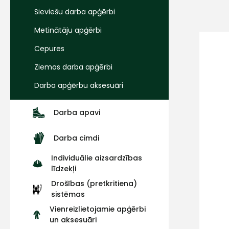
Sieviešu darba apģērbi
Metinātāju apģērbi
Cepures
Ziemas darba apģērbi
Darba apģērbu aksesuāri
Darba apavi
Darba cimdi
Individuālie aizsardzības
līdzekļi
Drošības (pretkritiena)
sistēmas
Vienreizlietojamie apģērbi
un aksesuāri