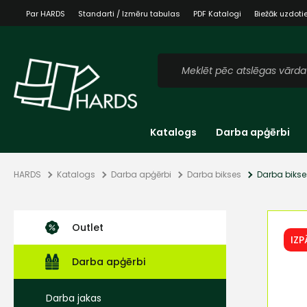
Par HARDS
Standarti / Izmēru tabulas
PDF Katalogi
Biežāk uzdoti
Katalogs
Darba apģērbi
HARDS
Katalogs
Darba apģērbi
Darba bikses
Darba bikse
Outlet
IZ
Darba apģērbi
Darba jakas