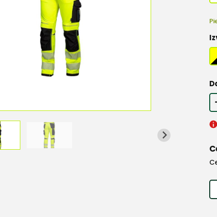
Pi
Iz
D
C
C