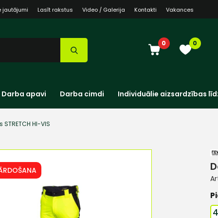
e jautājumi
Lasīt rakstus
Video / Galerija
Kontakti
Vakances
0
0
Darba apavi
Darba cimdi
Individuālie aizsardzības līd
s STRETCH HI-VIS
D
PĀRDOŠANA
Ar
Pi