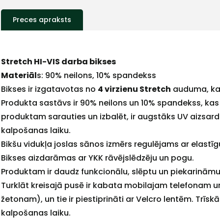
Preces apraksts
Stretch HI-VIS darba bikses
Materiāl
s: 90% neilons, 10% spandekss
Bikses ir izgatavotas no
4 virzienu Stretch
auduma, kas 
Produkta sastāvs ir 90% neilons un 10% spandekss, kas
+
produktam sarauties un izbalēt, ir augstāks UV aizsard
kalpošanas laiku.
Bikšu vidukļa joslas sānos izmērs regulējams ar elastīgu
Bikses aizdarāmas ar YKK rāvējslēdzēju un pogu.
Sazinies
Produktam ir daudz funkcionālu, slēptu un piekarinām
Turklāt kreisajā pusē ir kabata mobilajam telefonam un
ar
žetonam), un tie ir piestiprināti ar Velcro lentēm. Trī
kalpošanas laiku.