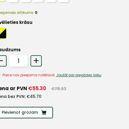
eejamais atlikums:
0
vēlieties krāsu
audzums
-
+
Prece nav pieejama noliktavā.
Jautāt par piegādes laiku
ena ar PVN
€
55.30
€
78.53
ena bez PVN:
€
45.70
Pievienot grozam