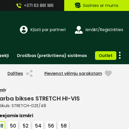
+371 63 881 186
Sazinies ar mums
Kļūsti par partneri
Ienākt/Reģistrēties
zekļi
Drošības (pretkritiena) sistēmas
Outlet
Vienreizlietojamie apģērbi un aksesuāri
Brīdinošās zīmes, lentes, uzlīmes
Dalīties
Pievienot vēlmju sarakstam
arba bikses STRETCH HI-VIS
tikuls:
STRETCH-DZE/48
eejamie izmēri
48
50
52
54
56
58