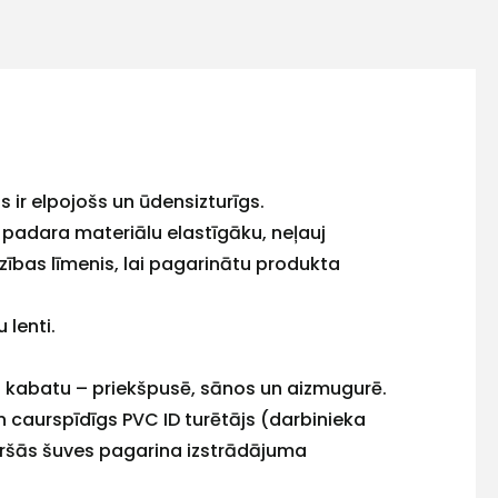
ir elpojošs un ūdensizturīgs.
 padara materiālu elastīgāku, neļauj
zības līmenis, lai pagarinātu produkta
 lenti.
u kabatu – priekšpusē, sānos un aizmugurē.
 caurspīdīgs PVC ID turētājs (darbinieka
skāršās šuves pagarina izstrādājuma