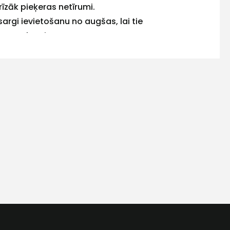
īzāk pieķeras netīrumi.
rgi ievietošanu no augšas, lai tie
 pret berzi.
n arī atstarojošie atloki virs ceļgalu
nu šuvi bikšu apakšā.
s
Kontakttālrunis