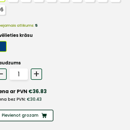
66
eejamais atlikums:
5
vēlieties krāsu
audzums
-
+
ena ar PVN
€
36.83
ena bez PVN:
€
30.43
Pievienot grozam