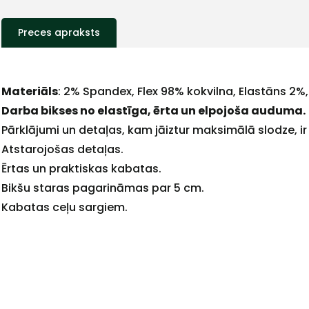
Preces apraksts
Materiāls
: 2% Spandex, Flex 98% kokvilna, Elastāns 2%
Darba bikses no elastīga, ērta un elpojoša auduma.
Pārklājumi un detaļas, kam jāiztur maksimālā slodze, 
+
Atstarojošas detaļas.
Ērtas un praktiskas kabatas.
Bikšu staras pagarināmas par 5 cm.
Kabatas ceļu sargiem.
Sazinies
ar