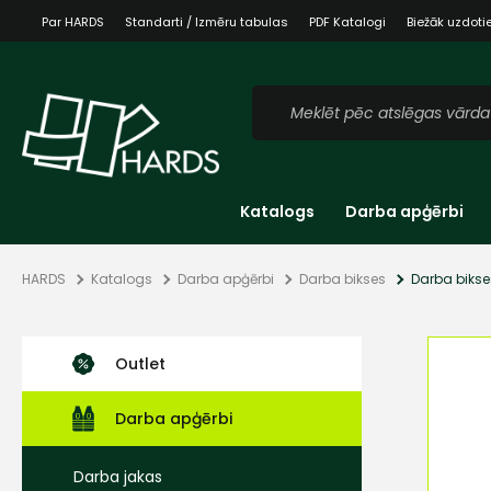
Par HARDS
Standarti / Izmēru tabulas
PDF Katalogi
Biežāk uzdoti
Katalogs
Darba apģērbi
HARDS
Katalogs
Darba apģērbi
Darba bikses
Darba bikse
Outlet
Darba apģērbi
Darba jakas