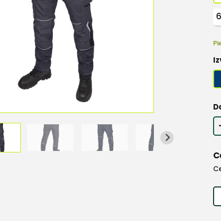
Pi
Iz
D
C
C