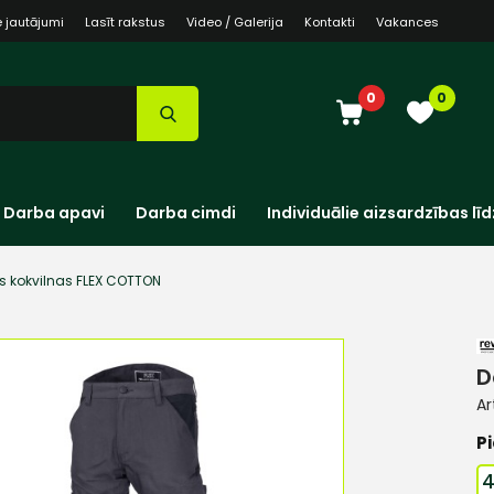
e jautājumi
Lasīt rakstus
Video / Galerija
Kontakti
Vakances
0
0
Darba apavi
Darba cimdi
Individuālie aizsardzības līd
s kokvilnas FLEX COTTON
D
Ar
Pi