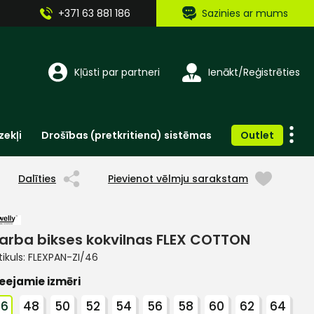
+371 63 881 186
Sazinies ar mums
Kļūsti par partneri
Ienākt/Reģistrēties
zekļi
Drošības (pretkritiena) sistēmas
Outlet
Vienreizlietojamie apģērbi un aksesuāri
Brīdinošās zīmes, lentes, uzlīmes
Dalīties
Pievienot vēlmju sarakstam
arba bikses kokvilnas FLEX COTTON
tikuls:
FLEXPAN-ZI/46
eejamie izmēri
46
48
50
52
54
56
58
60
62
64