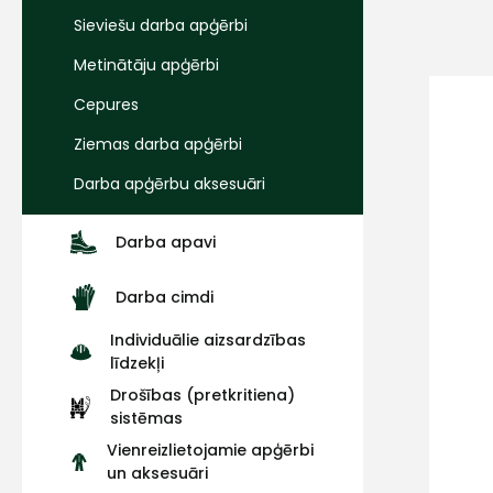
Sieviešu darba apģērbi
Metinātāju apģērbi
Cepures
Ziemas darba apģērbi
Darba apģērbu aksesuāri
Darba apavi
Darba cimdi
Individuālie aizsardzības
līdzekļi
Drošības (pretkritiena)
sistēmas
Vienreizlietojamie apģērbi
un aksesuāri