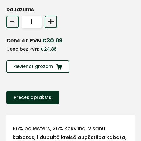
Daudzums
-
+
Cena ar PVN
€
30.09
Cena bez PVN:
€
24.86
Pievienot grozam
Preces apraksts
+
Sazinies
65% poliesters, 35% kokvilna. 2 sānu
kabatas, 1 dubultā kreisā augšstilba kabata,
ar