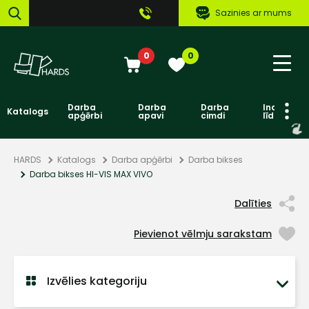
Sazinies ar mums
0
0
Darba
Darba
Darba
Individuāl
Katalogs
apģērbi
apavi
cimdi
līdzekļi
HARDS
Katalogs
Darba apģērbi
Darba bikses
Darba bikses HI-VIS MAX VIVO
Dalīties
Pievienot vēlmju sarakstam
Izvēlies kategoriju