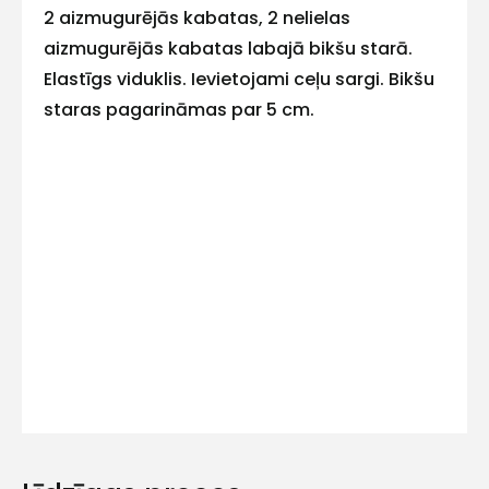
2 aizmugurējās kabatas, 2 nelielas
mums!
aizmugurējās kabatas labajā bikšu starā.
Elastīgs viduklis. Ievietojami ceļu sargi. Bikšu
Atbildēsim
pēc
staras pagarināmas par 5 cm.
iespējas
ātrāk
Vārds
E-pasts
Kontakttālrunis