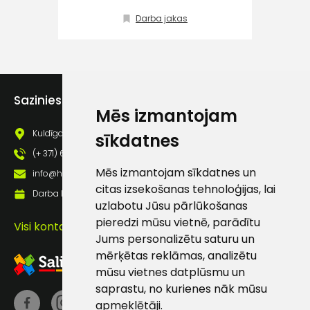
Klientu
Darba jakas
atbalsts
Darbdienās:
8:00 – 17:00
Sazinies ar mums
Mēs izmantojam
(+371) 63 881
186
Kuldīgas iela 69a, Saldus, Saldus nov., LV - 3801
sīkdatnes
info@hards.lv
(+ 371) 63 881 186
Mēs izmantojam sīkdatnes un
info@hards.lv
citas izsekošanas tehnoloģijas, lai
Darba laiks: Darbadienās: 8:00 - 17:00
uzlabotu Jūsu pārlūkošanas
pieredzi mūsu vietnē, parādītu
Visi kontakti
Jums personalizētu saturu un
mērķētas reklāmas, analizētu
mūsu vietnes datplūsmu un
saprastu, no kurienes nāk mūsu
apmeklētāji.