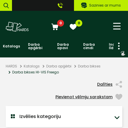
Sazinies ar mums
0
0
Darba
Darba
Darba
Individuāl
Katalogs
apģērbi
apavi
cimdi
līdzekļi
HARDS
Katalogs
Darba apģērbi
Darba bikses
Darba bikses HI-VIS Freego
Dalīties
Pievienot vēlmju sarakstam
Izvēlies kategoriju