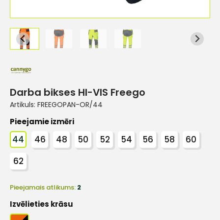
Darba bikses HI-VIS Freego
Artikuls:
FREEGOPAN-OR/44
Pieejamie izmēri
44
46
48
50
52
54
56
58
60
62
Pieejamais atlikums:
2
Izvēlieties krāsu