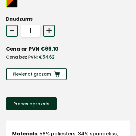
+
Daudzums
-
+
Sazinies
Cena ar PVN
€
66.10
ar
Cena bez PVN:
€
54.62
mums!
Pievienot grozam
Atbildēsim
pēc
iespējas
ātrāk
Preces apraksts
Vārds
Materiāls
: 56% poliesters, 34% spandekss,