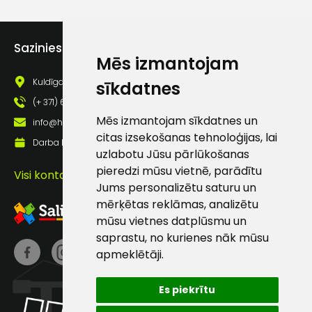
Pagarināmas bikšu staras.
Piekrītu saņemt jaunumu
pastā
Sazinies ar mums
EN ISO 20471 2. klase
Mēs izmantojam
Kuldīgas iela 69a, Saldus, Saldus nov., LV - 3801
sīkdatnes
Sūtīt ziņojumu
(+ 371) 63 881 186
Mēs izmantojam sīkdatnes un
info@hards.lv
Klientu
citas izsekošanas tehnoloģijas, lai
Darba laiks: Darbadienās: 8:00 - 17:00
uzlabotu Jūsu pārlūkošanas
atbalsts
pieredzi mūsu vietnē, parādītu
Visi kontakti
Jums personalizētu saturu un
mērķētas reklāmas, analizētu
Darbdienās:
8:00 – 17:00
mūsu vietnes datplūsmu un
saprastu, no kurienes nāk mūsu
(+371) 63 881
apmeklētāji.
186
info@hards.lv
Es piekrītu