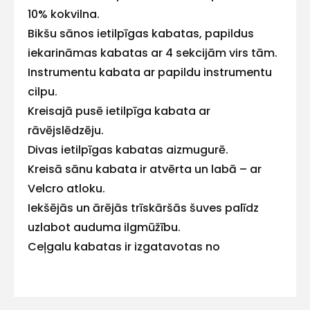
10% kokvilna.
E-pasts
Bikšu sānos ietilpīgas kabatas, papildus
iekarināmas kabatas ar 4 sekcijām virs tām.
Instrumentu kabata ar papildu instrumentu
cilpu.
Kontakttālrunis
Kreisajā pusē ietilpīga kabata ar
rāvējslēdzēju.
Divas ietilpīgas kabatas aizmugurē.
Kreisā sānu kabata ir atvērta un labā – ar
Ziņojums
Velcro atloku.
Iekšējās un ārējās trīskāršās šuves palīdz
uzlabot auduma ilgmūžību.
Ceļgalu kabatas ir izgatavotas no
CORDURA®.
Ceļgalu ieliktņi ir no apakšas, lai pasargātu
Piekrītu SIA Hards interne
no netīrumu iekļūšanas.
lietošanas noteikumiem