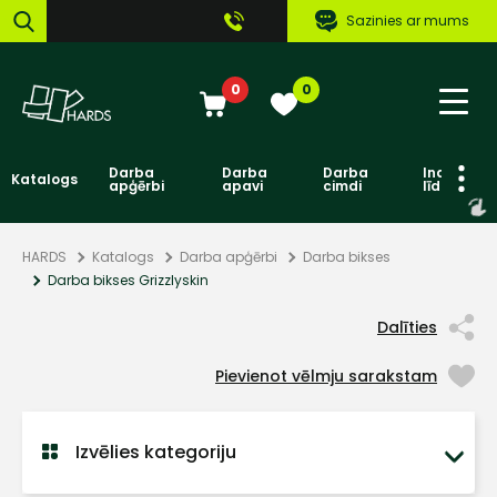
Sazinies ar mums
0
0
Darba
Darba
Darba
Individuāl
Katalogs
apģērbi
apavi
cimdi
līdzekļi
HARDS
Katalogs
Darba apģērbi
Darba bikses
Darba bikses Grizzlyskin
Dalīties
Pievienot vēlmju sarakstam
Izvēlies kategoriju