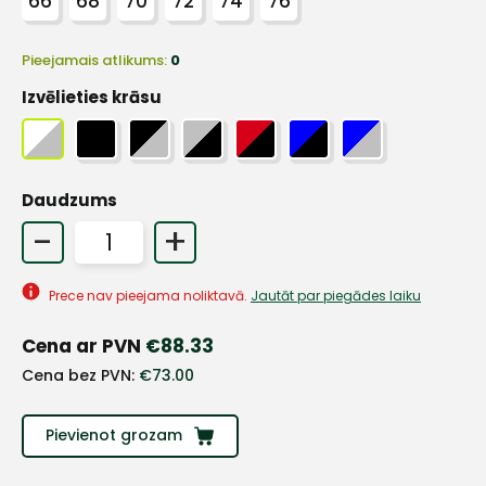
66
68
70
72
74
76
Pieejamais atlikums:
0
Izvēlieties krāsu
+
Daudzums
Sazinies
-
+
ar
Prece nav pieejama noliktavā.
Jautāt par piegādes laiku
mums!
Cena ar PVN
€
88.33
Atbildēsim
Cena bez PVN:
€
73.00
pēc
iespējas
ātrāk
Pievienot grozam
Vārds