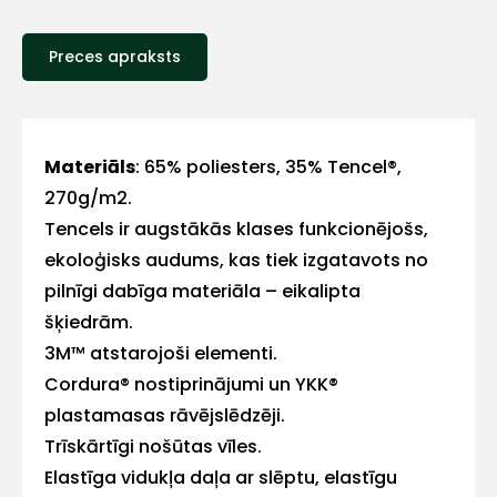
Preces apraksts
E-pasts
Materiāls
: 65% poliesters, 35% Tencel®,
270g/m2.
Tencels ir augstākās klases funkcionējošs,
Kontakttālrunis
ekoloģisks audums, kas tiek izgatavots no
pilnīgi dabīga materiāla – eikalipta
šķiedrām.
3M™ atstarojoši elementi.
Ziņojums
Cordura® nostiprinājumi un YKK®
plastamasas rāvējslēdzēji.
Trīskārtīgi nošūtas vīles.
Elastīga vidukļa daļa ar slēptu, elastīgu