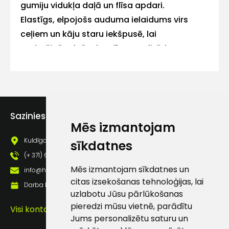
gumiju vidukļa daļā un flīsa apdari.
Elastīgs, elpojošs auduma ielaidums virs
Piekrītu SIA Hards interne
ceļiem un kāju staru iekšpusē, lai
lietošanas noteikumiem
nodrošinātu brīvu kustību amplitūdu.
Piekrītu saņemt jaunumu
Ievietojami ceļu sargi.
pastā
Inovatīvais S piegriezuma dizains.
Multifunkcionālas kabatas ar apslēptiem
Sūtīt ziņojumu
rāvējslēdzējiem.
Sazinies ar mums
Izšūtas mazgāšanas un kopšanas ieteikuma
Mēs izmantojam
piktogrammas.
Klientu
Kuldīgas iela 69a, Saldus, Saldus nov., LV - 3801
sīkdatnes
Pievienojami dažādi aksesuāri - instrumentu
(+ 371) 63 881 186
atbalsts
kabatas, instrumentu jostas soma, āmura
Mēs izmantojam sīkdatnes un
info@hards.lv
cilpas kabata, "smartfona" kabata,
citas izsekošanas tehnoloģijas, lai
Darba laiks: Darbadienās: 8:00 - 17:00
Darbdienās:
instrumentu somiņa.
uzlabotu Jūsu pārlūkošanas
8:00 – 17:00
pieredzi mūsu vietnē, parādītu
Visi kontakti
Jums personalizētu saturu un
(+371) 63 881