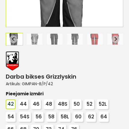
Darba bikses Grizzlyskin
Artikuls:
GIMPAN-B/P/42
Pieejamie izmēri
42
44
46
48
48S
50
52
52L
54
54S
56
58
58L
60
62
64