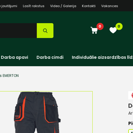
e jautājumi
Lasīt rakstus
Video / Galerija
Kontakti
Vakances
0
0
Darba apavi
Darba cimdi
Individuālie aizsardzības līd
es EMERTON
D
Ar
Pi