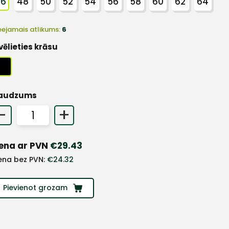
46
48
50
52
54
56
58
60
62
64
eejamais atlikums:
6
vēlieties krāsu
audzums
-
+
ena ar PVN
€
29.43
ena bez PVN:
€
24.32
Pievienot grozam