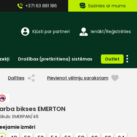
+371 63 881 186
Sazinies ar mums
Kļūsti par partneri
Ienākt/Reģistrēties
zekļi
Drošības (pretkritiena) sistēmas
Outlet
Vienreizlietojamie apģērbi un aksesuāri
Brīdinošās zīmes, lentes, uzlīmes
Dalīties
Pievienot vēlmju sarakstam
arba bikses EMERTON
tikuls:
EMERPAN/46
eejamie izmēri