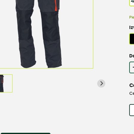
Pi
Iz
D
C
C