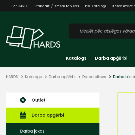
Par HARDS
Standarti / Izmēru tabulas
PDF Katalogi
Biežāk uzdoti
Katalogs
Darba apģērbi
HARDS
Katalogs
Darba apģērbi
Darba bikses
Darba biks
Outlet
Darba apģērbi
Darba jakas