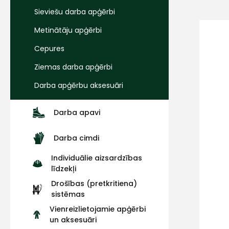
Sieviešu darba apģērbi
Metinātāju apģērbi
Cepures
Ziemas darba apģērbi
Darba apģērbu aksesuāri
Darba apavi
Darba cimdi
Individuālie aizsardzības
līdzekļi
Drošības (pretkritiena)
sistēmas
Vienreizlietojamie apģērbi
un aksesuāri