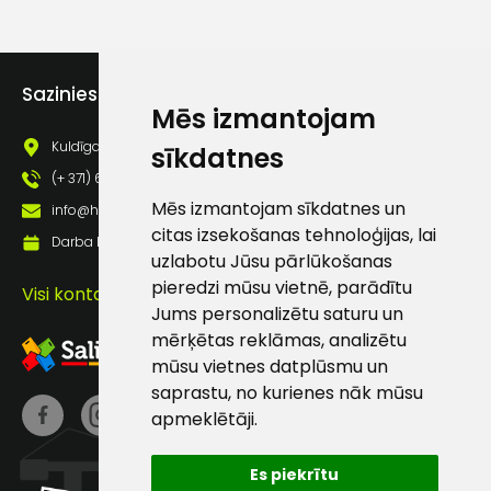
lietošanas noteikumiem
Piekrītu saņemt jaunumu
pastā
Sazinies ar mums
Mēs izmantojam
Sūtīt ziņojumu
Kuldīgas iela 69a, Saldus, Saldus nov., LV - 3801
sīkdatnes
(+ 371) 63 881 186
Mēs izmantojam sīkdatnes un
Klientu
info@hards.lv
citas izsekošanas tehnoloģijas, lai
Darba laiks: Darbadienās: 8:00 - 17:00
uzlabotu Jūsu pārlūkošanas
atbalsts
pieredzi mūsu vietnē, parādītu
Visi kontakti
Jums personalizētu saturu un
Darbdienās:
mērķētas reklāmas, analizētu
8:00 – 17:00
mūsu vietnes datplūsmu un
saprastu, no kurienes nāk mūsu
(+371) 63 881
186
apmeklētāji.
info@hards.lv
Es piekrītu