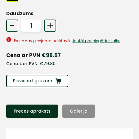
Daudzums
+
-
+
Prece nav pieejama noliktavā.
Jautāt par piegādes laiku
Sazinies
Cena ar PVN
€
96.57
ar
Cena bez PVN:
€
79.80
mums!
Pievienot grozam
Atbildēsim
pēc
iespējas
ātrāk
Preces apraksts
Galerija
Vārds