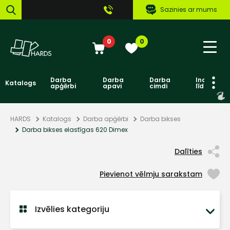
Sazinies ar mums
0
0
Darba
Darba
Darba
Individuāl
Katalogs
apģērbi
apavi
cimdi
līdzekļi
HARDS
Katalogs
Darba apģērbi
Darba bikses
Darba bikses elastīgas 620 Dimex
Dalīties
Pievienot vēlmju sarakstam
Izvēlies kategoriju