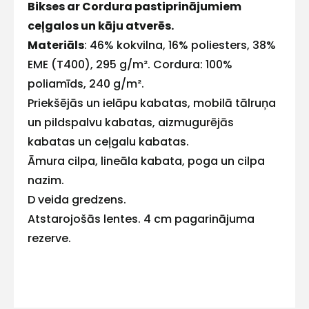
Bikses ar Cordura pastiprinājumiem
E-pasts
ceļgalos un kāju atverēs.
Materiāls
: 46% kokvilna, 16% poliesters, 38%
EME (T400), 295 g/m². Cordura: 100%
poliamīds, 240 g/m².
Kontakttālrunis
Priekšējās un ielāpu kabatas, mobilā tālruņa
un pildspalvu kabatas, aizmugurējās
kabatas un ceļgalu kabatas.
Āmura cilpa, lineāla kabata, poga un cilpa
Ziņojums
nazim.
D veida gredzens.
Atstarojošās lentes. 4 cm pagarinājuma
rezerve.
Piekrītu SIA Hards interne