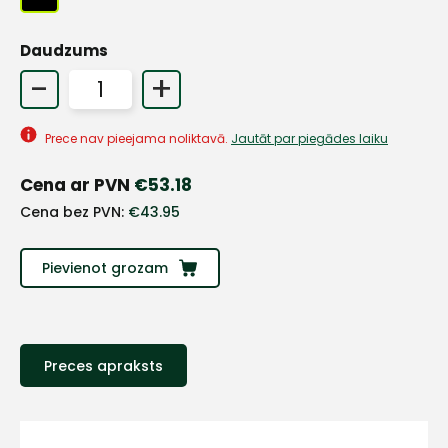
Daudzums
+
-
+
Sazinies
Prece nav pieejama noliktavā.
Jautāt par piegādes laiku
Cena ar PVN
€
53.18
ar
Cena bez PVN:
€
43.95
mums!
Pievienot grozam
Atbildēsim
pēc
iespējas
ātrāk
Preces apraksts
Vārds