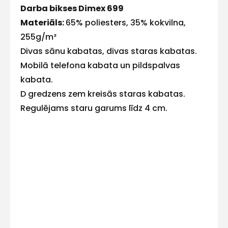
Darba bikses Dimex 699
E-pasts
Materiāls:
65% poliesters, 35% kokvilna,
255g/m²
Divas sānu kabatas, divas staras kabatas.
Mobilā telefona kabata un pildspalvas
Kontakttālrunis
kabata.
D gredzens zem kreisās staras kabatas.
Regulējams staru garums līdz 4 cm.
Ziņojums
Piekrītu SIA Hards interne