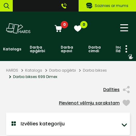
Sazinies ar mums
0
0
Darba
Darba
Darba
Individuāl
Katalogs
apģērbi
apavi
cimdi
līdzekļi
HARDS
Katalogs
Darba apģērbi
Darba bikses
Darba bikses 699 Dimex
Dalīties
Pievienot vēlmju sarakstam
Izvēlies kategoriju