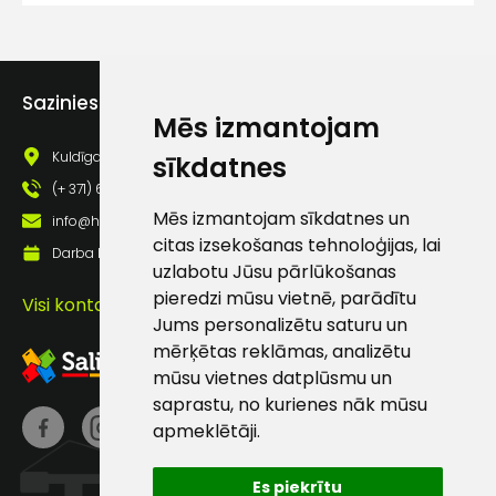
lietošanas noteikumiem
Piekrītu saņemt jaunumu
pastā
Sazinies ar mums
Mēs izmantojam
Sūtīt ziņojumu
Kuldīgas iela 69a, Saldus, Saldus nov., LV - 3801
sīkdatnes
(+ 371) 63 881 186
Klientu
Mēs izmantojam sīkdatnes un
info@hards.lv
citas izsekošanas tehnoloģijas, lai
Darba laiks: Darbadienās: 8:00 - 17:00
uzlabotu Jūsu pārlūkošanas
atbalsts
pieredzi mūsu vietnē, parādītu
Visi kontakti
Jums personalizētu saturu un
Darbdienās:
mērķētas reklāmas, analizētu
8:00 – 17:00
mūsu vietnes datplūsmu un
(+371) 63 881
saprastu, no kurienes nāk mūsu
186
apmeklētāji.
info@hards.lv
Es piekrītu